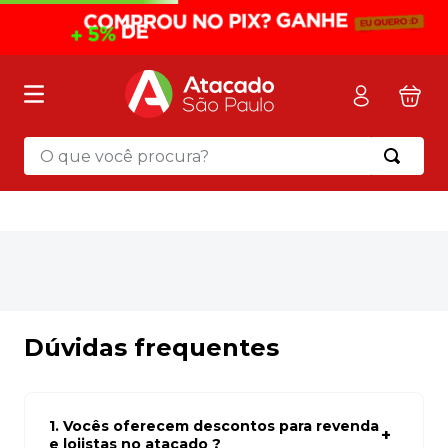
O que você procura?
Termos mais buscados
1
º
mochila
2
º
sacola
3
º
mala
4
º
papel toalha
Dúvidas frequentes
5
º
pasta
6
º
papel higienico
1. Vocês oferecem descontos para revenda
7
º
lapis
e lojistas no atacado ?