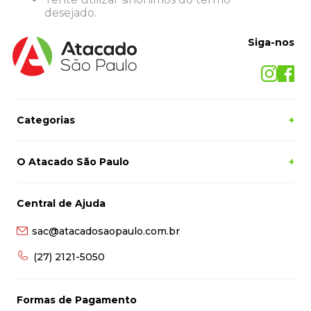
8
º
grampeador
desejado.
9
º
desinfetante
Siga-nos
10
º
marca texto
Categorias
+
O Atacado São Paulo
+
Central de Ajuda
sac@atacadosaopaulo.com.br
(27) 2121-5050
Formas de Pagamento