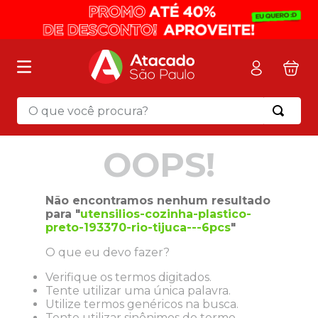
O que você procura?
Termos mais buscados
OOPS!
1
º
mochila
2
º
sacola
Não encontramos nenhum resultado
3
º
papel toalha
para "
utensilios-cozinha-plastico-
preto-193370-rio-tijuca---6pcs
"
4
º
mala
O que eu devo fazer?
5
º
pasta
Verifique os termos digitados.
6
º
papel higienico
Tente utilizar uma única palavra.
7
º
caixa organizadora
Utilize termos genéricos na busca.
Tente utilizar sinônimos do termo