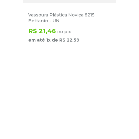
Vassoura Plástica Noviça 8215
Bettanin - UN
R$
21
,
46
no pix
em até
1
x de
R$
22
,
59
－
＋
+
Cadastre-se
E receba nossas novidades e ofertas