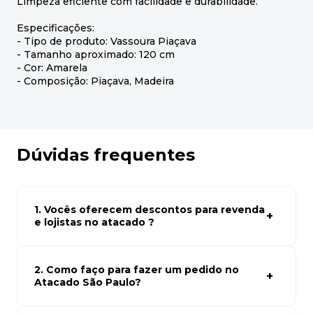
Limpeza eficiente com facilidade e durabilidade.
Especificações:
- Tipo de produto: Vassoura Piaçava
- Tamanho aproximado: 120 cm
- Cor: Amarela
- Composição: Piaçava, Madeira
Dúvidas frequentes
1. Vocês oferecem descontos para revenda
e lojistas no atacado ?
Sim, temos preços especiais para compras no atacado.
Para ter acessos aos preços faça seus cadastro em
atacado empresas e compre com os melhores preços
2. Como faço para fazer um pedido no
para seu modelo de negócio
Atacado São Paulo?
Para fazer um pedido conosco, basta navegar em nosso