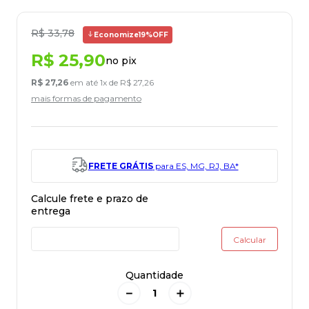
R$
33
,
78
Economize
19%
OFF
R$
25
,
90
no pix
R$
27
,
26
em até
1
x de
R$
27
,
26
mais formas de pagamento
FRETE GRÁTIS
para ES, MG, RJ, BA*
Quantidade
－
＋