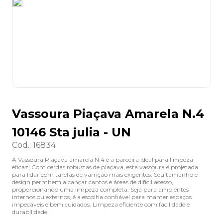
8
º
grampeador
9
º
desinfetante
10
º
marca texto
Vassoura Piaçava Amarela N.4
10146 Sta julia - UN
Cod.
:
16834
A Vassoura Piaçava amarela N.4 é a parceira ideal para limpeza
eficaz! Com cerdas robustas de piaçava, esta vassoura é projetada
para lidar com tarefas de varrição mais exigentes. Seu tamanho e
design permitem alcançar cantos e áreas de difícil acesso,
proporcionando uma limpeza completa. Seja para ambientes
internos ou externos, é a escolha confiável para manter espaços
impecáveis e bem cuidados. Limpeza eficiente com facilidade e
durabilidade.