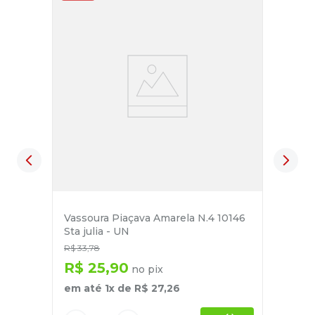
Vassoura Piaçava Amarela N.4 10146
Sta julia - UN
R$
33
,
78
R$
25
,
90
no pix
em até
1
x de
R$
27
,
26