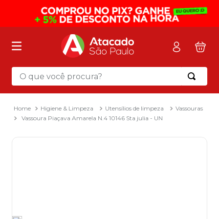
O que você procura?
Termos mais buscados
1
º
mochila
Higiene & Limpeza
Utensílios de limpeza
Vassouras
Vassoura Piaçava Amarela N.4 10146 Sta julia - UN
2
º
sacola
3
º
papel toalha
4
º
mala
5
º
pasta
6
º
papel higienico
7
º
caixa organizadora