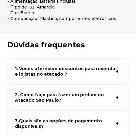
- Alimentação: Bateria (inclusa)
- Tipo de luz: Amarela
- Cor: Branco
- Composição: Plástico, componentes eletrônicos
Dúvidas frequentes
1. Vocês oferecem descontos para revenda
e lojistas no atacado ?
Sim, temos preços especiais para compras no atacado.
Para ter acessos aos preços faça seus cadastro em
atacado empresas e compre com os melhores preços
2. Como faço para fazer um pedido no
para seu modelo de negócio
Atacado São Paulo?
Para fazer um pedido conosco, basta navegar em nosso
site, selecionar os produtos desejados e adicionar ao
carrinho. Em seguida, siga as instruções para finalizar a
3.Quais são as opções de pagamento
compra. Se precisar de ajuda, nossa equipe de suporte
disponíveis?
está à disposição para auxiliá-lo.