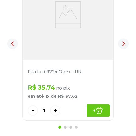
Fita Led 9224 Onex - UN
R$
35
,
74
no pix
em até
1
x de
R$
37
,
62
－
＋
+