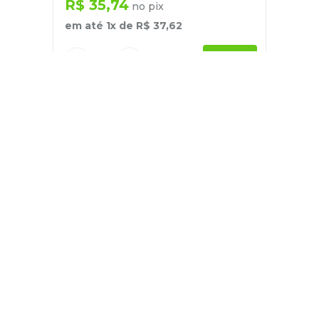
R$
35
,
74
no pix
em até
1
x de
R$
37
,
62
－
＋
+
Cadastre-se
E receba nossas novidades e ofertas
Pessoa Física
Cadastrar