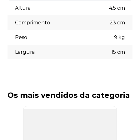
Aceitamos diversas formas de pagamento, incluindo pix
(5% off) cartões de crédito, boleto bancário. Você pode
Altura
4.5
cm
escolher a opção que melhor se adapte às suas
necessidades no momento do checkout.
Comprimento
23
cm
Peso
9
kg
Largura
15
cm
Os mais vendidos da categoria