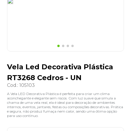
8
º
grampeador
9
º
desinfetante
10
º
marca texto
Vela Led Decorativa Plástica
RT3268 Cedros - UN
Cod.
:
105103
A Vela LED Decorativa Plástica é perfeita para criar um clima
aconchegante e elegante sem riscos. Com luz suave que simula a
chama de uma vela real, ela é ideal para decoração de ambientes
internos, eventos, jantares, festas ou composições decorativas. Prática
e segura, não produz fumaça nem calor, sendo uma ótima opção
para uso contínuo.