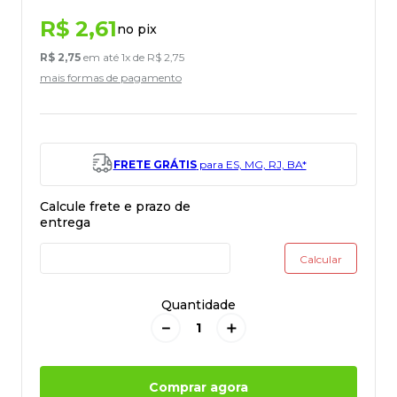
R$
2
,
61
no pix
R$
2
,
75
em até
1
x de
R$
2
,
75
mais formas de pagamento
FRETE GRÁTIS
para ES, MG, RJ, BA*
Quantidade
－
＋
Comprar agora