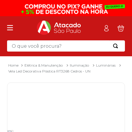
O que você procura?
Termos mais buscados
1
º
mochila
Elétrica & Manutenção
Iluminação
Luminárias
Vela Led Decorativa Plástica RT3268 Cedros - UN
2
º
sacola
3
º
papel toalha
4
º
mala
5
º
pasta
6
º
papel higienico
7
º
caixa organizadora