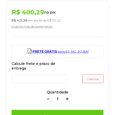
R$
400
,
29
no pix
R$
421
,
36
em até
6
x de
R$
70
,
22
mais formas de pagamento
FRETE GRÁTIS
para ES, MG, RJ, BA*
Quantidade
－
＋