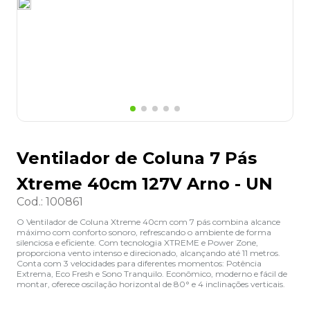
8
º
lapis
9
º
marca texto
10
º
caixa organizadora
Ventilador de Coluna 7 Pás
Xtreme 40cm 127V Arno - UN
Cod.
:
100861
O Ventilador de Coluna Xtreme 40cm com 7 pás combina alcance
máximo com conforto sonoro, refrescando o ambiente de forma
silenciosa e eficiente. Com tecnologia XTREME e Power Zone,
proporciona vento intenso e direcionado, alcançando até 11 metros.
Conta com 3 velocidades para diferentes momentos: Potência
Extrema, Eco Fresh e Sono Tranquilo. Econômico, moderno e fácil de
montar, oferece oscilação horizontal de 80° e 4 inclinações verticais.