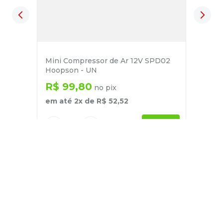
Mini Compressor de Ar 12V SPD02
Hoopson - UN
R$
99
,
80
no pix
em até
2
x de
R$
52
,
52
－
＋
+
Cadastre-se
E receba nossas novidades e ofertas