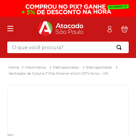
O que você procura?
Termos mais buscados
1
º
mochila
Informática
Eletroportateis
Eletroportáteis
Ventilador de Coluna 7 Pás Xtreme 40cm 127V Arno - UN
2
º
sacola
3
º
mala
4
º
papel toalha
5
º
pasta
6
º
papel higienico
7
º
desinfetante