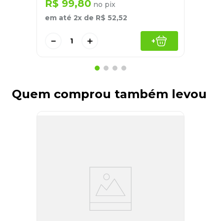
R$
99
,
80
no pix
em até
2
x de
R$
52
,
52
－
＋
+
Quem comprou também levou