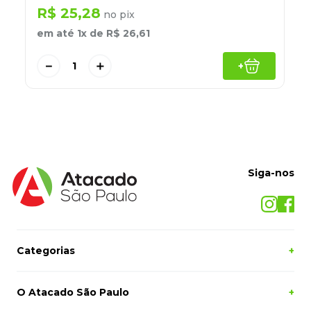
8
º
desinfetante
R$
25
,
28
no pix
em até
1
x de
R$
26
,
61
9
º
marca texto
10
º
cola
－
＋
+
Siga-nos
Categorias
+
O Atacado São Paulo
+