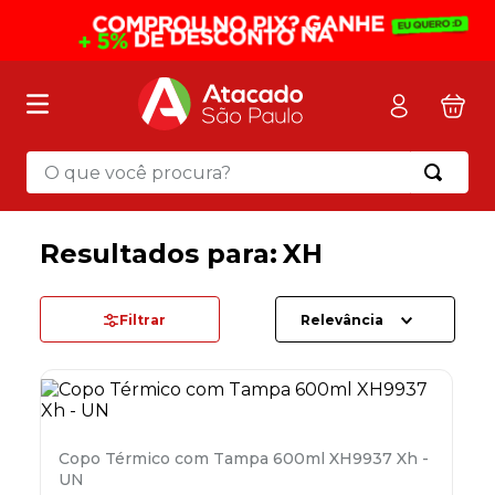
O que você procura?
Termos mais buscados
1
º
mochila
XH
2
º
sacola
3
º
mala
Filtrar
Relevância
4
º
papel toalha
5
º
pasta
6
º
papel higienico
Copo Térmico com Tampa 600ml XH9937 Xh -
7
º
lapis
UN