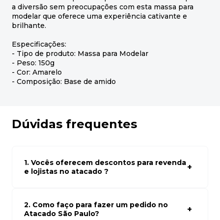
a diversão sem preocupações com esta massa para
modelar que oferece uma experiência cativante e
brilhante.
Especificações:
- Tipo de produto: Massa para Modelar
- Peso: 150g
- Cor: Amarelo
- Composição: Base de amido
Dúvidas frequentes
1. Vocês oferecem descontos para revenda
e lojistas no atacado ?
Sim, temos preços especiais para compras no atacado.
Para ter acessos aos preços faça seus cadastro em
atacado empresas e compre com os melhores preços
2. Como faço para fazer um pedido no
para seu modelo de negócio
Atacado São Paulo?