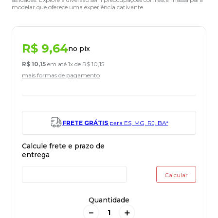
modelar que oferece uma experiência cativante.
R$
9
,
64
no pix
R$
10
,
15
em até
1
x de
R$
10
,
15
mais formas de pagamento
FRETE GRÁTIS
para ES, MG, RJ, BA*
Quantidade
－
＋