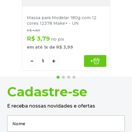
Massa para Modelar 180g com 12
cores 12378 Make+ - UN
R$
4
,
83
R$
3
,
79
no pix
em até
1
x de
R$
3
,
99
－
＋
+
Cadastre-se
E receba nossas novidades e ofertas