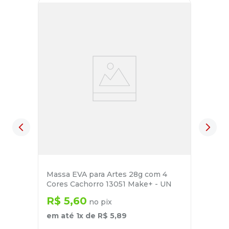
Massa EVA para Artes 28g com 4
Cores Cachorro 13051 Make+ - UN
R$
5
,
60
no pix
em até
1
x de
R$
5
,
89