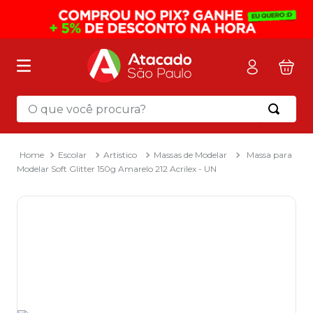
O que você procura?
Termos mais buscados
1
º
mochila
Escolar
Artistico
Massas de Modelar
Massa para
Modelar Soft Glitter 150g Amarelo 212 Acrilex - UN
2
º
sacola
3
º
mala
4
º
papel toalha
5
º
pasta
6
º
papel higienico
7
º
desinfetante