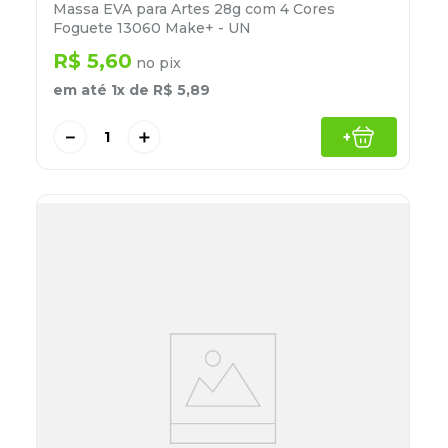
Massa EVA para Artes 28g com 4 Cores
Foguete 13060 Make+ - UN
R$
5
,
60
no pix
em até
1
x de
R$
5
,
89
－
＋
+