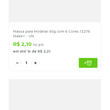
Massa para Modelar 65g com 6 Cores 13276
Make+ - UN
R$
2
,
10
no pix
em até
1
x de
R$
2
,
21
－
＋
+