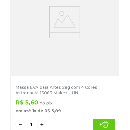
Massa EVA para Artes 28g com 4 Cores
Astronauta 13063 Make+ - UN
R$
5
,
60
no pix
em até
1
x de
R$
5
,
89
－
＋
+