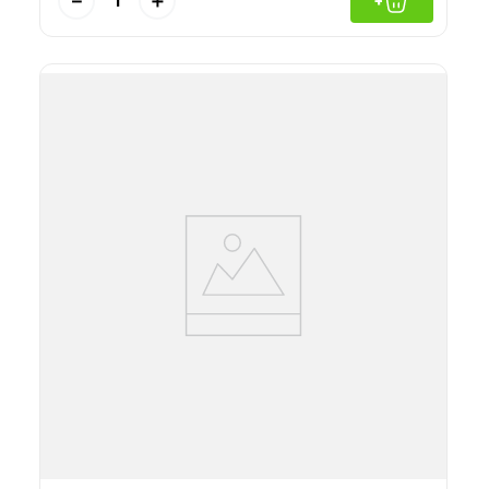
－
＋
+