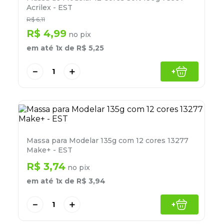
8
º
desinfetante
Acrilex - EST
R$
6
,
11
9
º
marca texto
R$
4
,
99
no pix
10
º
cola
em até
1
x de
R$
5
,
25
－
＋
+
Massa para Modelar 135g com 12 cores 13277
Make+ - EST
R$
3
,
74
no pix
em até
1
x de
R$
3
,
94
－
＋
+