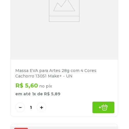
Massa EVA para Artes 28g com 4 Cores
Cachorro 13051 Make+ - UN
R$
5
,
60
no pix
em até
1
x de
R$
5
,
89
－
＋
+