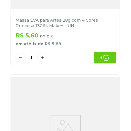
Massa EVA para Artes 28g com 4 Cores
Princesa 13064 Make+ - UN
R$
5
,
60
no pix
em até
1
x de
R$
5
,
89
－
＋
+