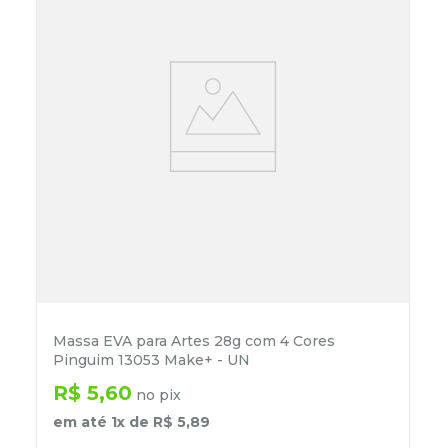
Massa EVA para Artes 28g com 4 Cores
Pinguim 13053 Make+ - UN
R$
5
,
60
no pix
em até
1
x de
R$
5
,
89