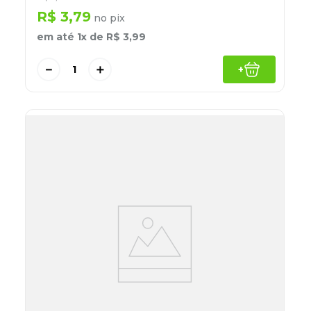
R$
3
,
79
no pix
em até
1
x de
R$
3
,
99
－
＋
+