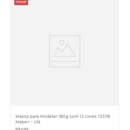
17%
OFF
Massa para Modelar 180g com 12 cores 12378
Make+ - UN
R$
4
,
83