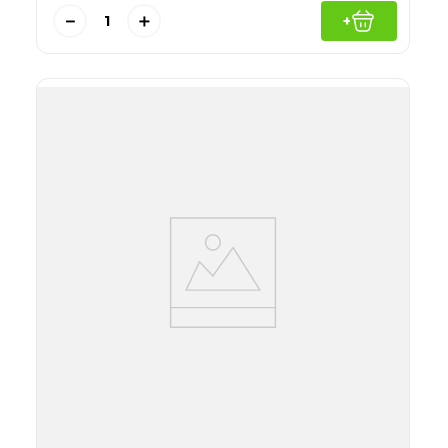
－
＋
+