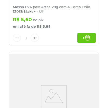
Massa EVA para Artes 28g com 4 Cores Leão
13058 Make+ - UN
R$
5
,
60
no pix
em até
1
x de
R$
5
,
89
－
＋
+