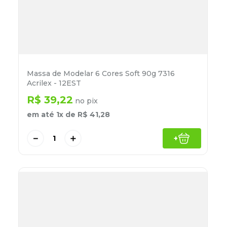
Massa de Modelar 6 Cores Soft 90g 7316
Acrilex - 12EST
R$
39
,
22
no pix
em até
1
x de
R$
41
,
28
－
＋
+