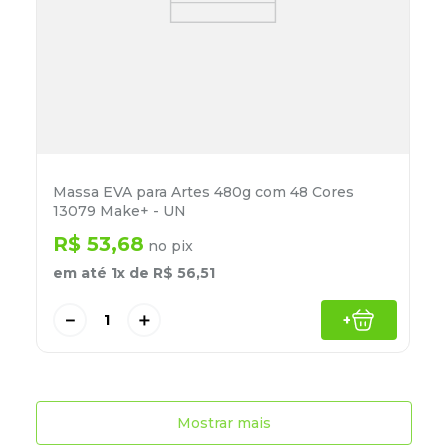
Massa EVA para Artes 480g com 48 Cores
13079 Make+ - UN
R$
53
,
68
no pix
em até
1
x de
R$
56
,
51
－
＋
+
Mostrar mais