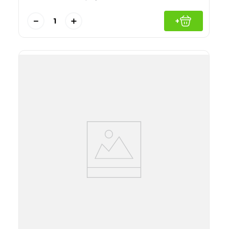
－
＋
+