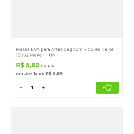
Massa EVA para Artes 28g com 4 Cores Peixe
13062 Make+ - UN
R$
5
,
60
no pix
em até
1
x de
R$
5
,
89
－
＋
+