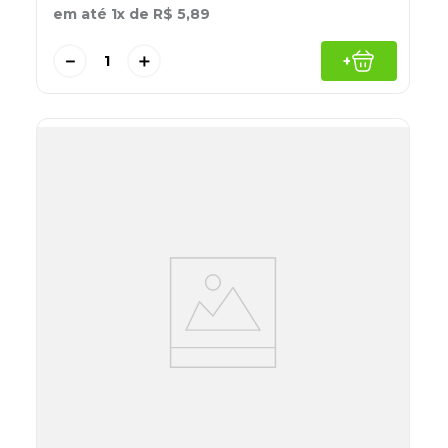
em até
1
x de
R$
5
,
89
－
＋
+