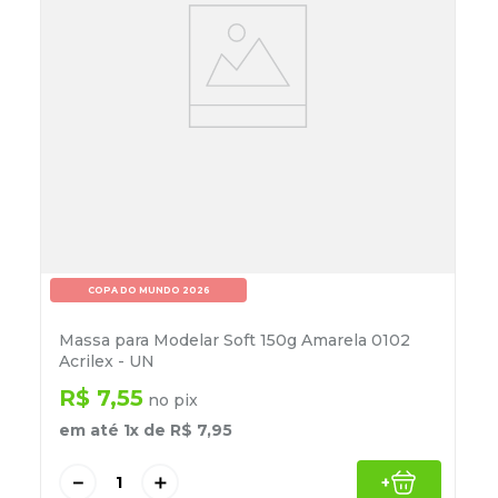
COPA DO MUNDO 2026
Massa para Modelar Soft 150g Amarela 0102
Acrilex - UN
R$
7
,
55
no pix
em até
1
x de
R$
7
,
95
－
＋
+