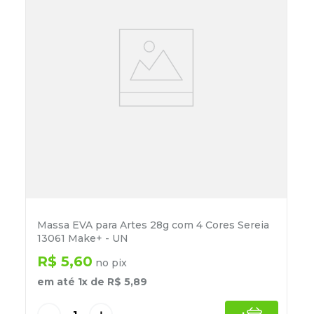
Massa EVA para Artes 28g com 4 Cores Sereia
13061 Make+ - UN
R$
5
,
60
no pix
em até
1
x de
R$
5
,
89