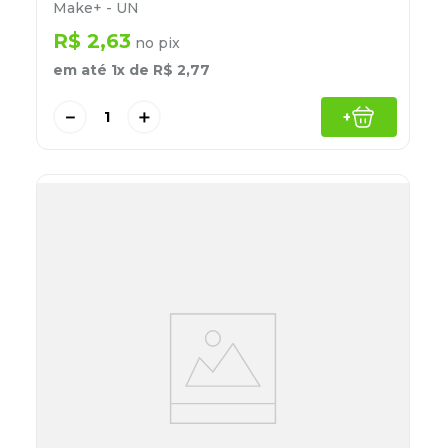
Make+ - UN
R$
2
,
63
no pix
em até
1
x de
R$
2
,
77
－
＋
+