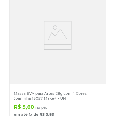
Massa EVA para Artes 28g com 4 Cores
Joaninha 13057 Make+ - UN
R$
5
,
60
no pix
em até
1
x de
R$
5
,
89