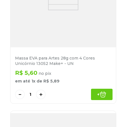
Massa EVA para Artes 28g com 4 Cores
Unicórnio 13052 Make+ - UN
R$
5
,
60
no pix
em até
1
x de
R$
5
,
89
－
＋
+