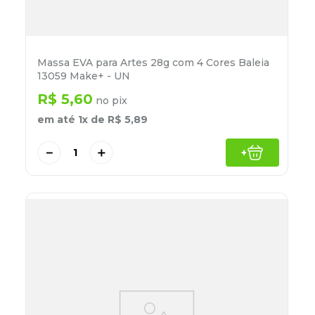
Massa EVA para Artes 28g com 4 Cores Baleia
13059 Make+ - UN
R$
5
,
60
no pix
em até
1
x de
R$
5
,
89
－
＋
+