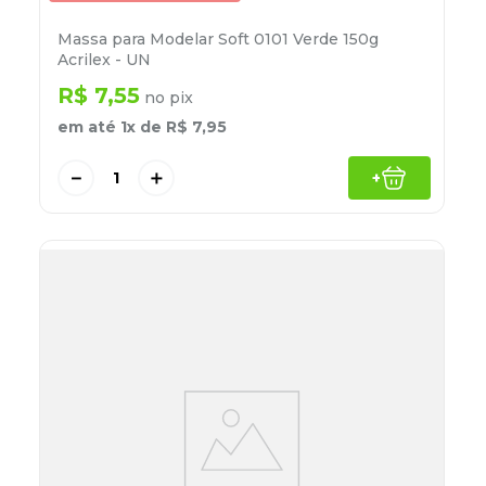
Massa para Modelar Soft 0101 Verde 150g
Acrilex - UN
R$
7
,
55
no pix
em até
1
x de
R$
7
,
95
－
＋
+