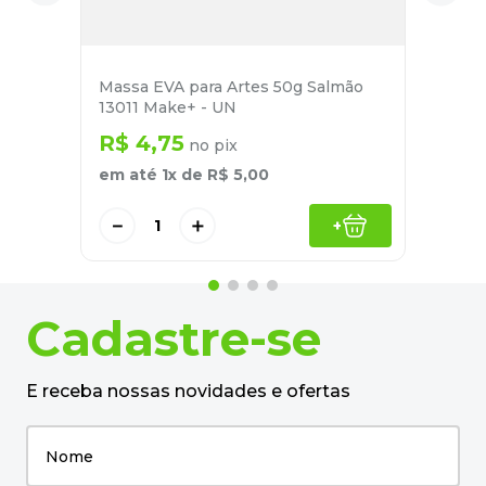
Massa EVA para Artes 50g Salmão
13011 Make+ - UN
R$
4
,
75
no pix
em até
1
x de
R$
5
,
00
－
＋
+
Cadastre-se
E receba nossas novidades e ofertas