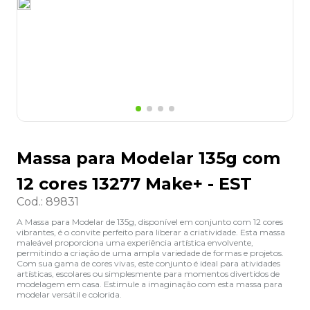
8
º
lapis
9
º
marca texto
10
º
caixa organizadora
Massa para Modelar 135g com
12 cores 13277 Make+ - EST
Cod.
:
89831
A Massa para Modelar de 135g, disponível em conjunto com 12 cores
vibrantes, é o convite perfeito para liberar a criatividade. Esta massa
maleável proporciona uma experiência artística envolvente,
permitindo a criação de uma ampla variedade de formas e projetos.
Com sua gama de cores vivas, este conjunto é ideal para atividades
artísticas, escolares ou simplesmente para momentos divertidos de
modelagem em casa. Estimule a imaginação com esta massa para
modelar versátil e colorida.