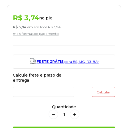
R$
3
,
74
no pix
R$
3
,
94
em até
1
x de
R$
3
,
94
mais formas de pagamento
FRETE GRÁTIS
para ES, MG, RJ, BA*
Quantidade
－
＋