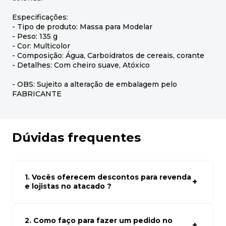
Especificações:
- Tipo de produto: Massa para Modelar
- Peso: 135 g
- Cor: Multicolor
- Composição: Água, Carboidratos de cereais, corante
- Detalhes: Com cheiro suave, Atóxico
- OBS: Sujeito a alteração de embalagem pelo
FABRICANTE
Dúvidas frequentes
1. Vocês oferecem descontos para revenda
e lojistas no atacado ?
Sim, temos preços especiais para compras no atacado.
Para ter acessos aos preços faça seus cadastro em
atacado empresas e compre com os melhores preços
2. Como faço para fazer um pedido no