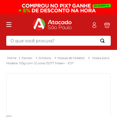
O que você procura?
Termos mais buscados
1
º
mochila
Escolar
Artistico
Massas de Modelar
Massa para
Modelar 135g com 12 cores 13277 Make+ - EST
2
º
sacola
3
º
mala
4
º
papel toalha
5
º
pasta
6
º
papel higienico
7
º
desinfetante