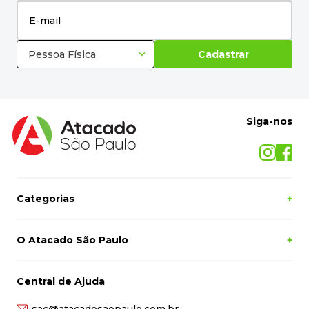
Pessoa Física
Cadastrar
Siga-nos
Categorias
+
O Atacado São Paulo
+
Central de Ajuda
sac@atacadosaopaulo.com.br