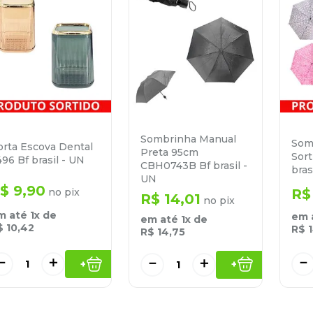
Sombrinha Manual
Som
orta Escova Dental
Preta 95cm
Sort
96 Bf brasil - UN
CBH0743B Bf brasil -
bras
UN
$
9
,
90
no pix
R$
R$
14
,
01
no pix
m até
1
x de
em 
em até
1
x de
$
10
,
42
R$
R$
14
,
75
－
＋
－
－
＋
+
+