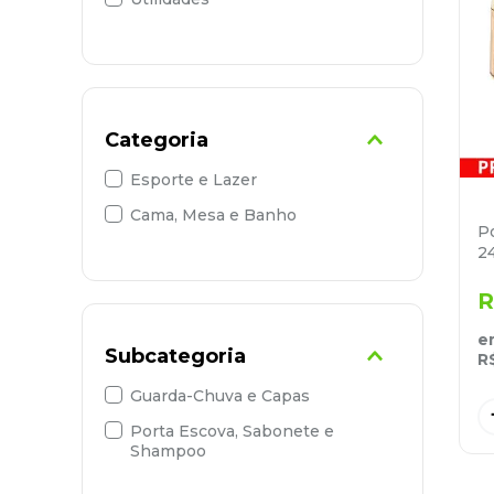
9
º
marca texto
10
º
caixa organizadora
Categoria
Esporte e Lazer
Cama, Mesa e Banho
P
24
R
e
Subcategoria
R
Guarda-Chuva e Capas
Porta Escova, Sabonete e
Shampoo