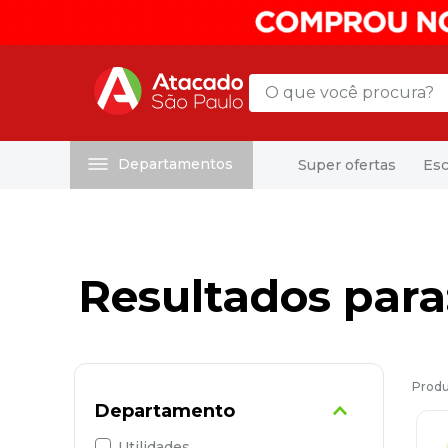
O que você procura?
Departamentos
Super ofertas
Esc
Termos mais buscados
1
º
mochila
2
º
sacola
3
º
mala
4
º
papel toalha
5
º
pasta
6
º
papel higienico
Departamento
7
º
desinfetante
Utilidades
8
º
lapis