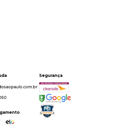
juda
Segurança
dosaopaulo.com.br
5050
agamento