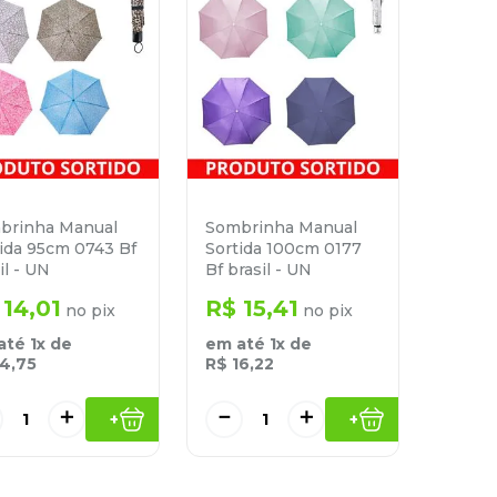
brinha Manual
Sombrinha Manual
ida 95cm 0743 Bf
Sortida 100cm 0177
il - UN
Bf brasil - UN
14
,
01
R$
15
,
41
no pix
no pix
até
1
x de
em até
1
x de
14
,
75
R$
16
,
22
＋
－
＋
+
+