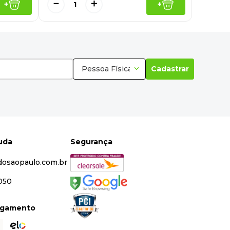
－
＋
+
+
Pessoa Física
Cadastrar
juda
Segurança
dosaopaulo.com.br
5050
agamento