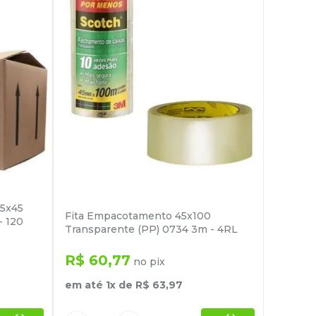
45x45
Fita Empacotamento 45x100
- 120
Transparente (PP) 0734 3m - 4RL
R$
60
,
77
no pix
em até
1
x de
R$
63
,
97