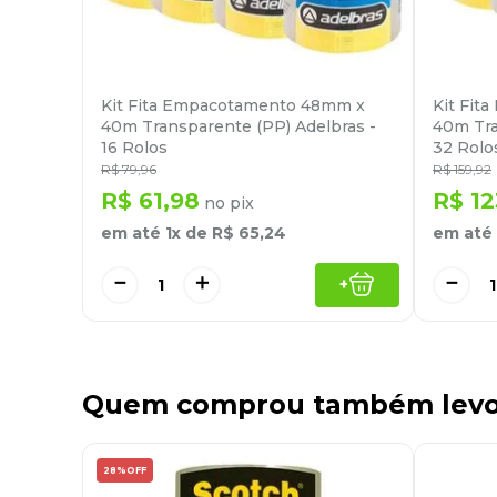
Kit Fita Empacotamento 48mm x
Kit Fit
40m Transparente (PP) Adelbras -
40m Tra
16 Rolos
32 Rolo
R$
79
,
96
R$
159
,
92
R$
61
,
98
R$
12
no pix
em até
1
x de
R$
65
,
24
em até
－
＋
－
+
Quem comprou também lev
28%
OFF