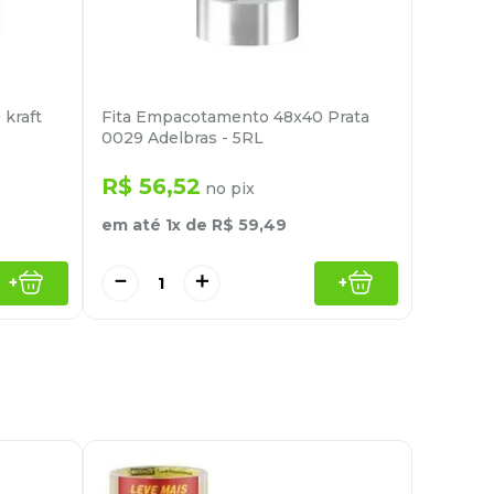
kraft
Fita Empacotamento 48x40 Prata
0029 Adelbras - 5RL
R$
56
,
52
no pix
em até
1
x de
R$
59
,
49
－
＋
+
+