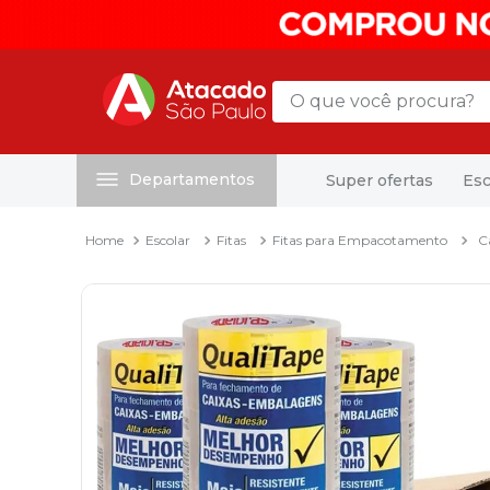
O que você procura?
Departamentos
Super ofertas
Esc
Termos mais buscados
1
º
mochila
Escolar
Fitas
Fitas para Empacotamento
C
2
º
sacola
3
º
mala
4
º
papel toalha
5
º
pasta
6
º
papel higienico
7
º
desinfetante
8
º
lapis