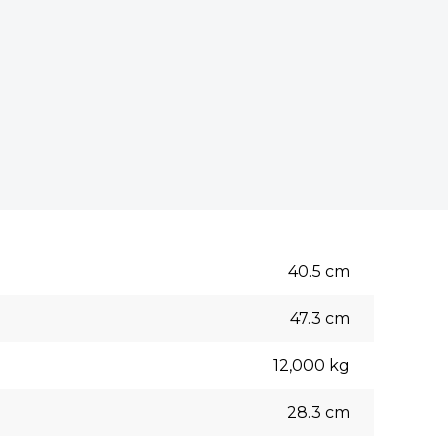
40.5
cm
47.3
cm
12,000
kg
28.3
cm