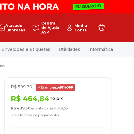
Central
Atacado
Minha
de Ajuda
Empresas
Conta
ASP
Envelopes e Etiquetas
Utilidades
Informática
los
R$
599
,
70
Economize
18%
OFF
R$
464
,
84
no pix
R$
489
,
30
em até
6
x de
R$
81
,
55
mais formas de pagamento