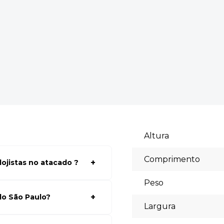
Altura
Comprimento
ojistas no atacado ?
a ter acessos aos preços faça
Peso
lhores preços para seu modelo
do São Paulo?
Largura
te, selecionar os produtos
truções para finalizar a compra.