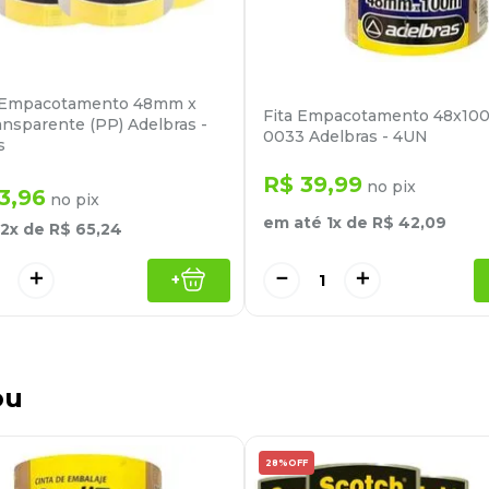
a Empacotamento 48mm x
Fita Empacotamento 48x100 
nsparente (PP) Adelbras -
0033 Adelbras - 4UN
s
R$
39
,
99
no pix
3
,
96
no pix
em até
1
x de
R$
42
,
09
2
x de
R$
65
,
24
－
＋
＋
+
ou
28%
OFF