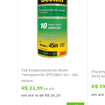
Fita Empacotamento 45x45
Fita Em
Transparente (PP) 5802 3m - 4RL
0033 Ad
R$
33
,
69
R$
3
R$
22
,
99
no pix
em até
em até
1
x de
R$
24
,
20