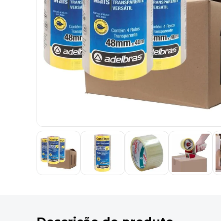
9
º
marca texto
10
º
caixa organizadora