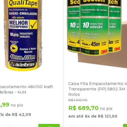
Caixa Fita Empacotamento 
pacotamento 48x100 kraft
Transparente (PP) 5802 3M 
elbras - 4UN
Rolos
R$
1
.
010
,
70
9
,
99
no pix
R$
689
,
70
no pix
1
x de
R$
42
,
09
em até
6
x de
R$
121
,
00