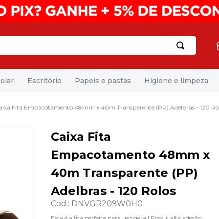
olar
Escritório
Papeis e pastas
Higiene e limpeza
aixa Fita Empacotamento 48mm x 40m Transparente (PP) Adelbras - 120 Ro
Caixa Fita
Empacotamento 48mm x
40m Transparente (PP)
Adelbras - 120 Rolos
Cod.
:
DNVGR209W0H0
Esta é a fita perfeita para uso geral! Possui alta adesão