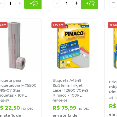
－
－
＋
－
＋
+
+
%
OFF
22%
OFF
22%
O
iqueta para
Etiqueta A4349
Eti
tiquetadora MX5500
15x26mm Inkjet
Inkj
895-07 Star
Laser 12600 70949
Pim
iquetas - 10RL
Pimaco - 100FL
R$
9
$
29
,
27
R$
103
,
01
R$
$
22
,
50
R$
75
,
99
no pix
no pix
em 
m até
1
x de
em até
1
x de