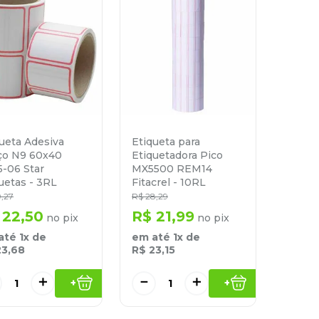
ueta Adesiva
Etiqueta para
ço N9 60x40
Etiquetadora Pico
-06 Star
MX5500 REM14
uetas - 3RL
Fitacrel - 10RL
9
,
27
R$
28
,
29
22
,
50
R$
21
,
99
no pix
no pix
até
1
x de
em até
1
x de
23
,
68
R$
23
,
15
＋
－
＋
+
+