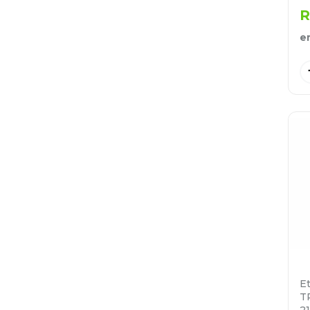
R
e
E
T
2