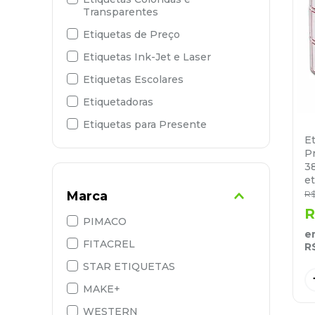
Transparentes
9
º
marca texto
Etiquetas de Preço
10
º
lapis
Etiquetas Ink-Jet e Laser
Etiquetas Escolares
Etiquetadoras
Etiquetas para Presente
E
Etiquetas CD-DVD
P
3
Etiquetas em Formulário
et
Continuo
Marca
R
R
PIMACO
e
FITACREL
R
STAR ETIQUETAS
MAKE+
WESTERN