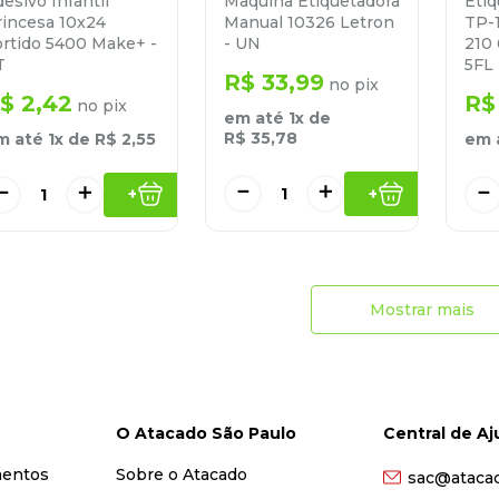
esivo Infantil
Eti
Maquina Etiquetadora
rincesa 10x24
TP-
Manual 10326 Letron
ortido 5400 Make+ -
210
- UN
T
5FL
R$
33
,
99
no pix
$
2
,
42
R$
no pix
em até
1
x de
R$
35
,
78
m até
1
x de
R$
2
,
55
em 
－
＋
－
＋
－
+
+
Mostrar mais
O Atacado São Paulo
Central de A
mentos
Sobre o Atacado
sac@ataca