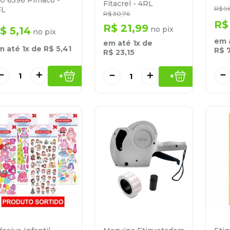
Fitacrel - 4RL
R$
9
FL
R$
30
,
76
R$
R$
21
,
99
no pix
$
5
,
14
no pix
em 
em até
1
x de
m até
1
x de
R$
5
,
41
R$
R$
23
,
15
－
＋
－
－
＋
+
+