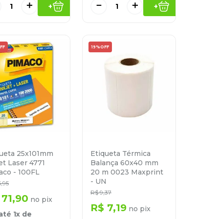
＋
－
＋
+
+
FF
19%
OFF
Etiqueta Térmica
queta 25x101mm
Balança 60x40 mm
et Laser 4771
20 m 0023 Maxprint
aco - 100FL
- UN
6
,
95
R$
9
,
37
71
,
90
no pix
R$
7
,
19
no pix
até
1
x de