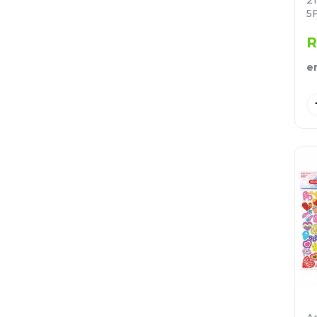
5
R
e