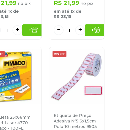
21
,
99
R$
21
,
99
no pix
no pix
até
1
x de
em até
1
x de
23
,
15
R$
23
,
15
＋
－
＋
+
+
FF
19%
OFF
Etiqueta de Preço
queta 25x66mm
Adesiva Nº5 3x1,5cm
et Laser 4770
Rolo 10 metros 9503
aco - 100FL