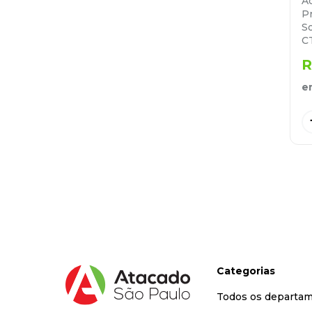
Ad
P
S
C
R
e
Categorias
Todos os departa