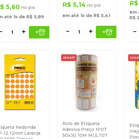
R$
R$
5
,
14
no pix
$
5
,
60
no pix
em 
em até
1
x de
R$
5
,
41
m até
1
x de
R$
5
,
89
R$
－
＋
－
＋
－
+
+
25%
OFF
22%
O
Rolo de Etiqueta
Eti
tiqueta Redonda
Adesiva Preço Nº07
Inkj
P-12 12mm Laranja
50x30 10M MULT07
Pim
10 6596 Pimaco -