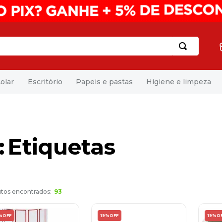
olar
Escritório
Papeis e pastas
Higiene e limpeza
Etiquetas
93
%
OFF
19%
OFF
19%
O