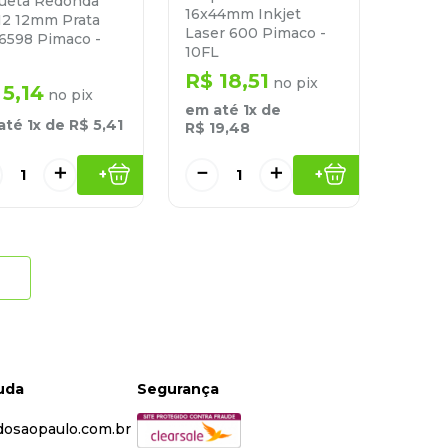
queta Redonda
16x44mm Inkjet
12 12mm Prata
Laser 600 Pimaco -
 6598 Pimaco -
10FL
R$
18
,
51
no pix
5
,
14
no pix
em até
1
x de
até
1
x de
R$
5
,
41
R$
19
,
48
＋
－
＋
+
+
juda
Segurança
dosaopaulo.com.br