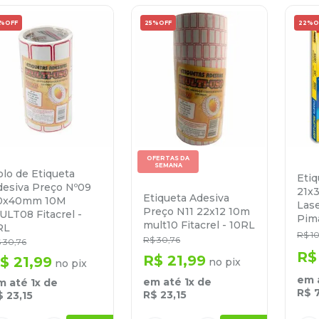
5%
OFF
25%
OFF
22%
O
OFERTAS DA
SEMANA
lo de Etiqueta
Etiq
desiva Preço Nº09
21x
Etiqueta Adesiva
0x40mm 10M
Las
Preço N11 22x12 10m
ULT08 Fitacrel -
Pim
mult10 Fitacrel - 10RL
RL
R$
1
R$
30
,
76
$
30
,
76
R$
R$
21
,
99
$
21
,
99
no pix
no pix
em 
em até
1
x de
m até
1
x de
R$
R$
23
,
15
$
23
,
15