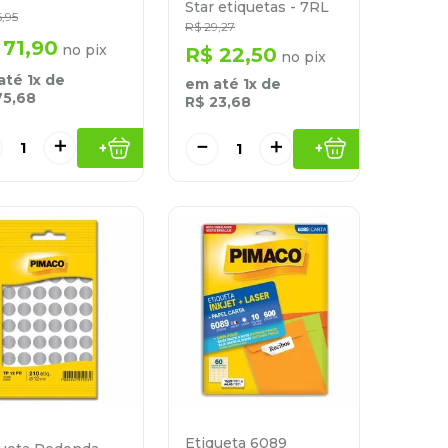
Star etiquetas - 7RL
6
,
95
R$
29
,
27
71
,
90
no pix
R$
22
,
50
no pix
até
1
x de
em até
1
x de
75
,
68
R$
23
,
68
＋
－
＋
+
+
Etiqueta 6089