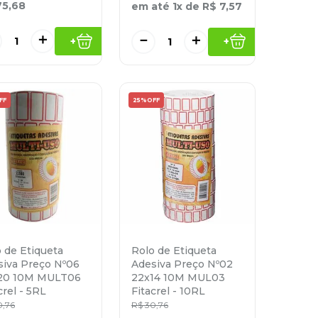
75
,
68
em até
1
x de
R$
7
,
57
＋
－
＋
+
+
FF
25%
OFF
 de Etiqueta
Rolo de Etiqueta
siva Preço Nº06
Adesiva Preço Nº02
20 10M MULT06
22x14 10M MUL03
crel - 5RL
Fitacrel - 10RL
0
,
76
R$
30
,
76