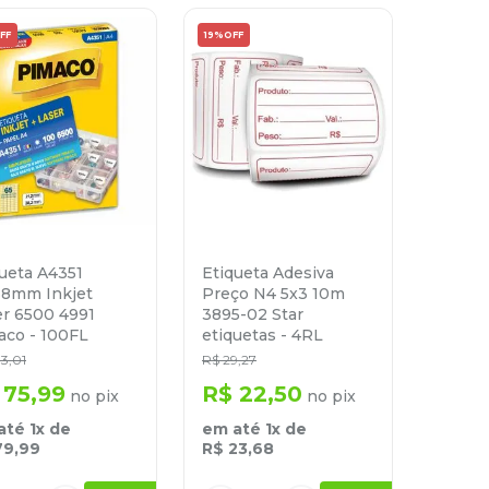
FF
19%
OFF
ueta A4351
Etiqueta Adesiva
38mm Inkjet
Preço N4 5x3 10m
er 6500 4991
3895-02 Star
aco - 100FL
etiquetas - 4RL
03
,
01
R$
29
,
27
75
,
99
R$
22
,
50
no pix
no pix
até
1
x de
em até
1
x de
79
,
99
R$
23
,
68