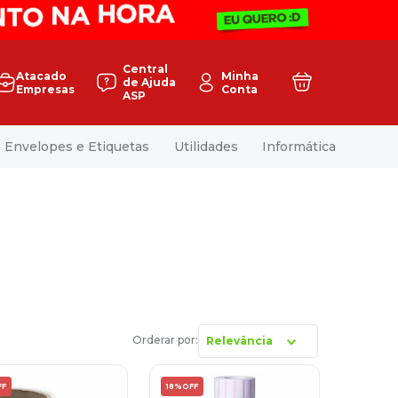
Central
Atacado
Minha
de Ajuda
Empresas
Conta
ASP
Envelopes e Etiquetas
Utilidades
Informática
Relevância
FF
18%
OFF