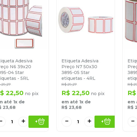
tiqueta Adesiva
Etiqueta Adesiva
Etiq
reço N6 39x20
Preço N7 50x30
Pre
895-04 Star
3895-05 Star
3895
iquetas - 5RL
etiquetas - 4RL
etiq
$
29
,
27
R$
29
,
27
R$
2
$
22
,
50
R$
22
,
50
R$
no pix
no pix
m até
1
x de
em até
1
x de
em 
$
23
,
68
R$
23
,
68
R$
－
＋
－
＋
－
+
+