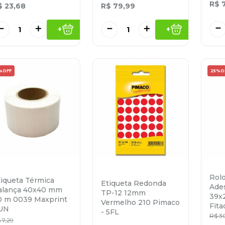
R$
$
23
,
68
R$
79
,
99
－
－
＋
－
＋
+
+
%
OFF
25%
O
Rolo
tiqueta Térmica
Etiqueta Redonda
Ade
alança 40x40 mm
TP-12 12mm
39x
0 m 0039 Maxprint
Vermelho 210 Pimaco
Fita
 UN
- 5FL
R$
3
$
7
,
29