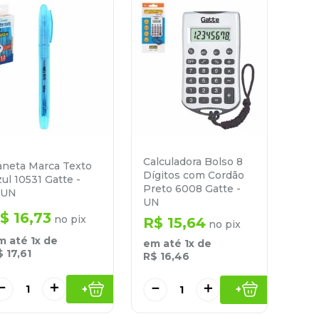
Calculadora Bolso 8
aneta Marca Texto
Dígitos com Cordão
ul 10531 Gatte -
Preto 6008 Gatte -
2UN
UN
$
16
,
73
no pix
R$
15
,
64
no pix
m até
1
x de
em até
1
x de
$
17
,
61
R$
16
,
46
－
＋
－
＋
+
+