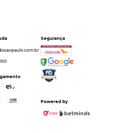
juda
Segurança
dosaopaulo.com.br
5050
agamento
Powered by