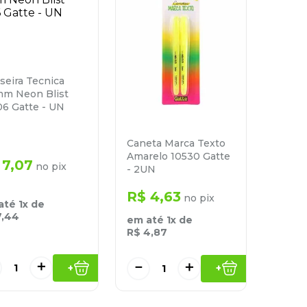
seira Tecnica
mm Neon Blist
06 Gatte - UN
Caneta Marca Texto
Amarelo 10530 Gatte
7
,
07
no pix
- 2UN
R$
4
,
63
no pix
até
1
x de
7
,
44
em até
1
x de
R$
4
,
87
＋
－
＋
+
+