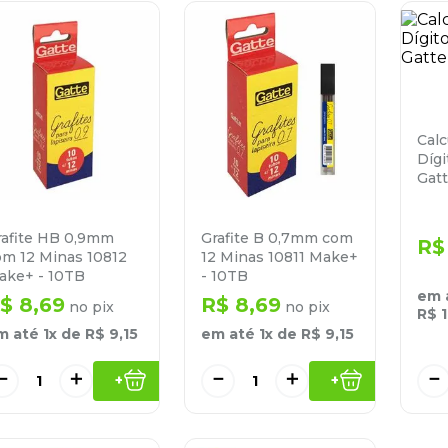
Calc
Dígi
Gatt
rafite HB 0,9mm
Grafite B 0,7mm com
R$
om 12 Minas 10812
12 Minas 10811 Make+
ake+ - 10TB
- 10TB
em 
$
8
,
69
R$
8
,
69
no pix
no pix
R$
m até
1
x de
R$
9
,
15
em até
1
x de
R$
9
,
15
－
－
＋
－
＋
+
+