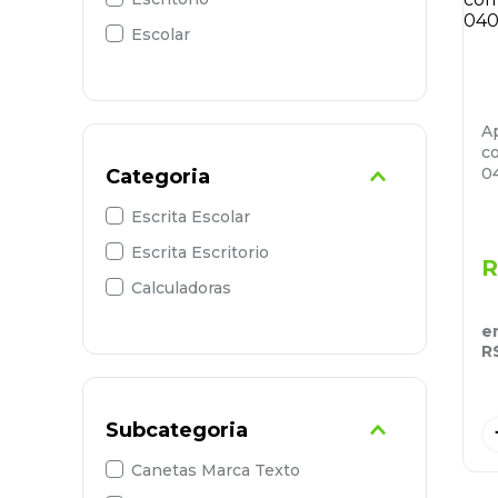
Escolar
9
º
marca texto
10
º
lapis
A
c
0
Categoria
Escrita Escolar
Escrita Escritorio
R
Calculadoras
e
R
Subcategoria
Canetas Marca Texto