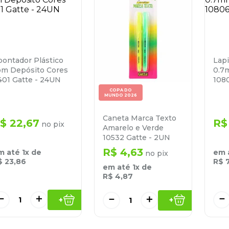
pontador Plástico
Lapi
om Depósito Cores
0.7
401 Gatte - 24UN
108
COPA DO
MUNDO 2026
Caneta Marca Texto
$
22
,
67
R$
no pix
Amarelo e Verde
10532 Gatte - 2UN
R$
4
,
63
m até
1
x de
em 
no pix
$
23
,
86
R$
em até
1
x de
R$
4
,
87
－
＋
－
－
＋
+
+