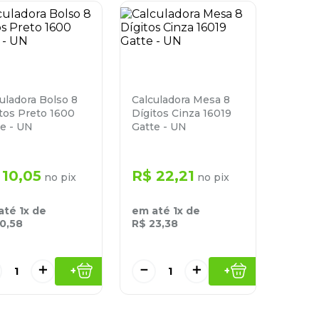
uladora Bolso 8
Calculadora Mesa 8
tos Preto 1600
Dígitos Cinza 16019
e - UN
Gatte - UN
10
,
05
R$
22
,
21
no pix
no pix
até
1
x de
em até
1
x de
10
,
58
R$
23
,
38
＋
－
＋
+
+