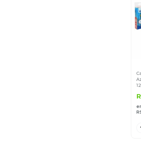
C
Az
1
R
e
R