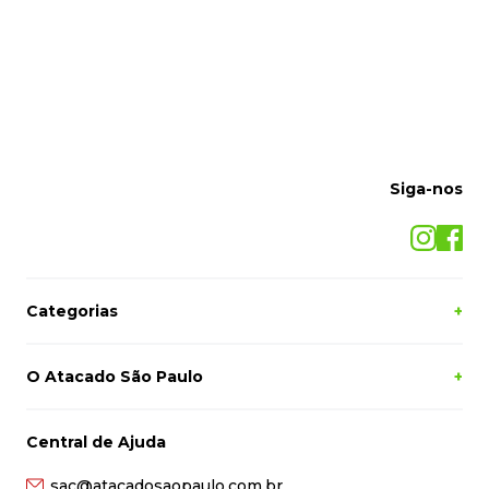
Siga-nos
Categorias
+
O Atacado São Paulo
+
Central de Ajuda
sac@atacadosaopaulo.com.br
(27) 2121-5050