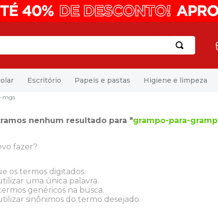
olar
Escritório
Papeis e pastas
Higiene e limpeza
--mgs
ramos nenhum resultado para "
grampo-para-grampe
vo fazer?
ue os termos digitados.
tilizar uma única palavra.
 termos genéricos na busca.
tilizar sinônimos do termo desejado.