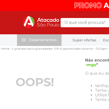
O que você procura?
Departamentos
Super ofertas
Esc
Termos mais buscados
grampo-para-grampeador-106-6-galvanizado-rocama---300grs-
1
º
mochila
2
º
sacola
Não encont
-mgs
"
3
º
mala
O que eu de
4
º
papel toalha
OOPS!
5
º
pasta
Verifiq
Tente u
6
º
papel higienico
Utilize
Tente u
7
º
desinfetante
8
º
lapis