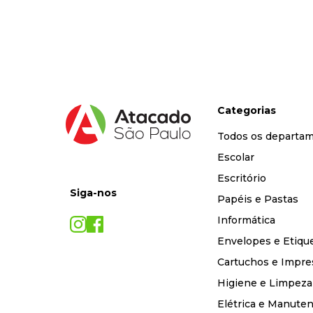
9
º
marca texto
10
º
caixa organizadora
Categorias
Todos os departa
Escolar
Escritório
Siga-nos
Papéis e Pastas
Informática
Envelopes e Etiqu
Cartuchos e Impre
Higiene e Limpeza
Elétrica e Manute