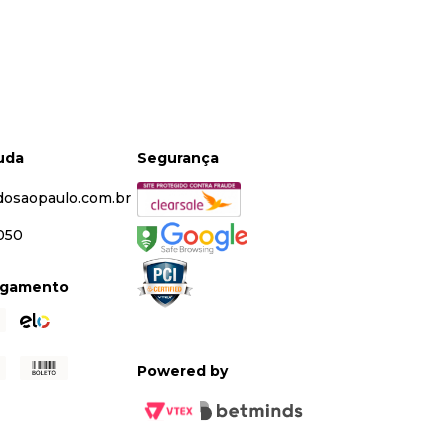
juda
Segurança
dosaopaulo.com.br
5050
agamento
Powered by