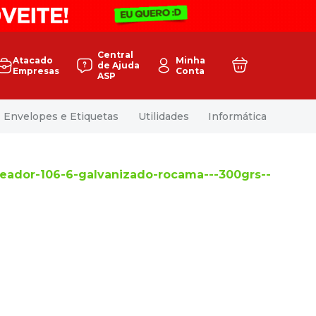
Central
Atacado
Minha
de Ajuda
Empresas
Conta
ASP
Envelopes e Etiquetas
Utilidades
Informática
ador-106-6-galvanizado-rocama---300grs--