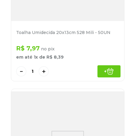
Toalha Umidecida 20x13cm 528 Mili - 50UN
R$
7
,
97
no pix
em até
1
x de
R$
8
,
39
－
＋
+