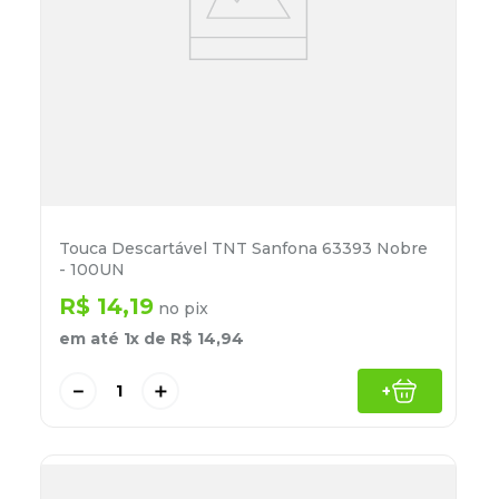
Touca Descartável TNT Sanfona 63393 Nobre
- 100UN
R$
14
,
19
no pix
em até
1
x de
R$
14
,
94
－
＋
+