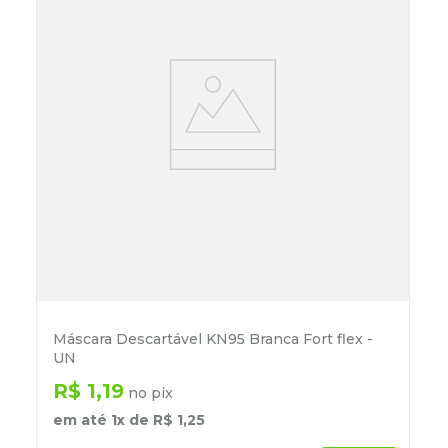
Máscara Descartável KN95 Branca Fort flex -
UN
R$
1
,
19
no pix
em até
1
x de
R$
1
,
25