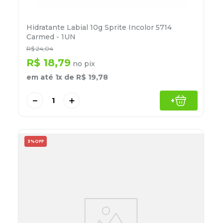
Hidratante Labial 10g Sprite Incolor 5714
Carmed - 1UN
R$
24
,
04
R$
18
,
79
no pix
em até
1
x de
R$
19
,
78
－
＋
+
3%
OFF