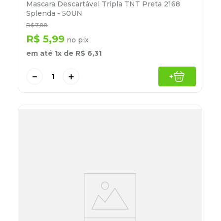
Mascara Descartável Tripla TNT Preta 2168
Splenda - 50UN
R$
7
,
88
R$
5
,
99
no pix
em até
1
x de
R$
6
,
31
－
＋
+