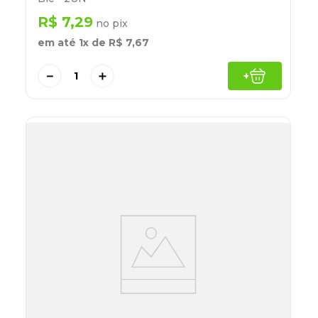
R$
7
,
29
no pix
em até
1
x de
R$
7
,
67
－
＋
+