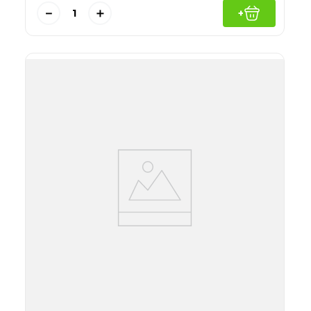
－
＋
+