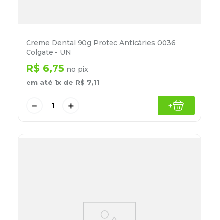
Creme Dental 90g Protec Anticáries 0036
Colgate - UN
R$
6
,
75
no pix
em até
1
x de
R$
7
,
11
－
＋
+