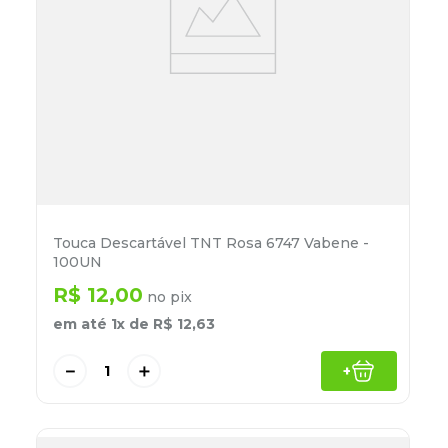
Touca Descartável TNT Rosa 6747 Vabene -
100UN
R$
12
,
00
no pix
em até
1
x de
R$
12
,
63
－
＋
+