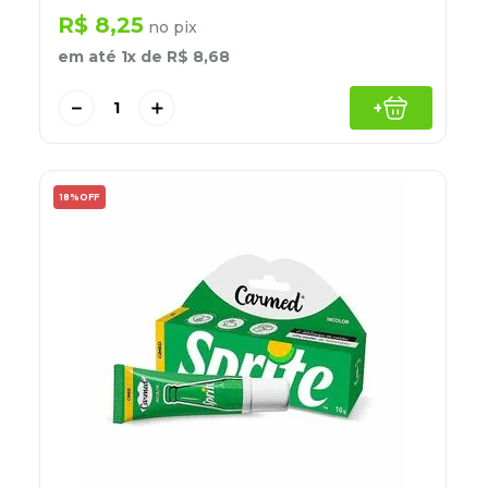
R$
8
,
25
no pix
em até
1
x de
R$
8
,
68
－
＋
+
18%
OFF