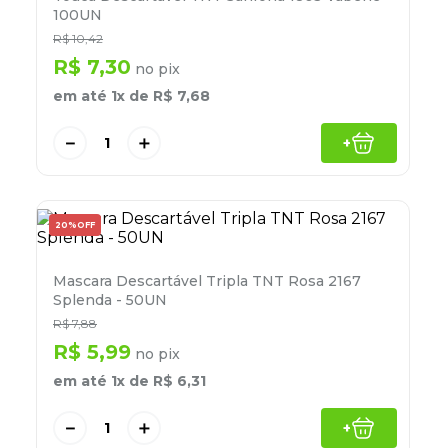
8
º
desinfetante
100UN
R$
10
,
42
9
º
marca texto
R$
7
,
30
no pix
10
º
cola
em até
1
x de
R$
7
,
68
－
＋
+
20%
OFF
Mascara Descartável Tripla TNT Rosa 2167
Splenda - 50UN
R$
7
,
88
R$
5
,
99
no pix
em até
1
x de
R$
6
,
31
－
＋
+