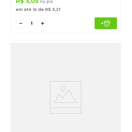
R$
3
,
05
no pix
em até
1
x de
R$
3
,
21
－
＋
+