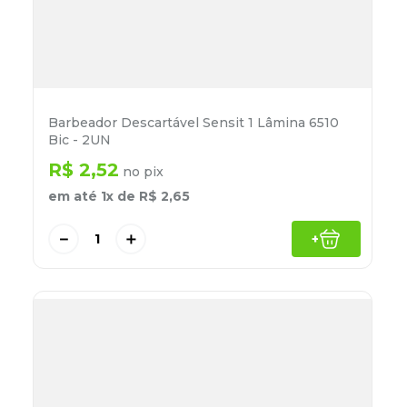
Barbeador Descartável Sensit 1 Lâmina 6510
Bic - 2UN
R$
2
,
52
no pix
em até
1
x de
R$
2
,
65
－
＋
+