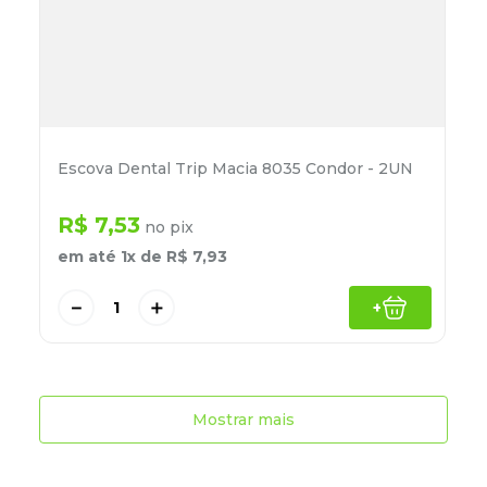
Escova Dental Trip Macia 8035 Condor - 2UN
R$
7
,
53
no pix
em até
1
x de
R$
7
,
93
－
＋
+
Mostrar mais