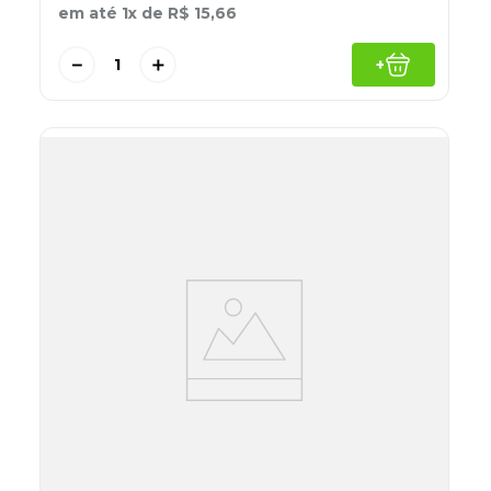
em até
1
x de
R$
15
,
66
－
＋
+