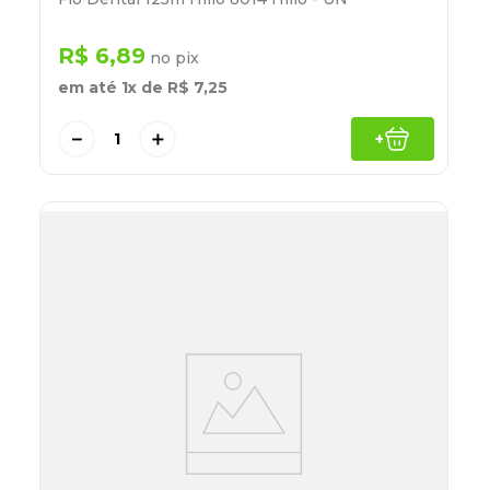
R$
6
,
89
no pix
em até
1
x de
R$
7
,
25
－
＋
+