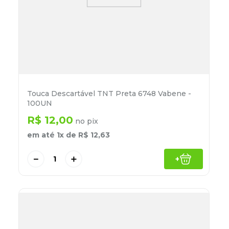
Touca Descartável TNT Preta 6748 Vabene -
100UN
R$
12
,
00
no pix
em até
1
x de
R$
12
,
63
－
＋
+