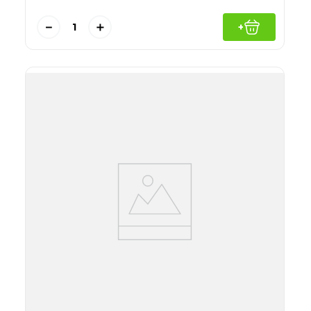
－
＋
+