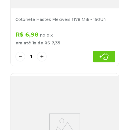
Cotonete Hastes Flexíveis 1178 Mili - 150UN
R$
6
,
98
no pix
em até
1
x de
R$
7
,
35
－
＋
+