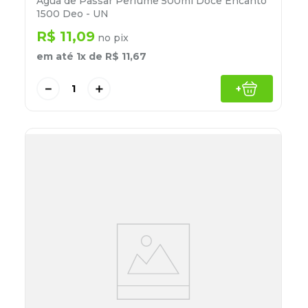
Água de Passar Perfume 500ml Doce Encanto
1500 Deo - UN
R$
11
,
09
no pix
em até
1
x de
R$
11
,
67
－
＋
+