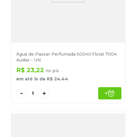
Água de Passar Perfumada 500ml Floral 7004
Audax - UN
R$
23
,
22
no pix
em até
1
x de
R$
24
,
44
－
＋
+