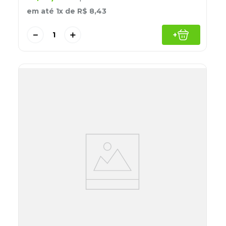
em até
1
x de
R$
8
,
43
－
＋
+