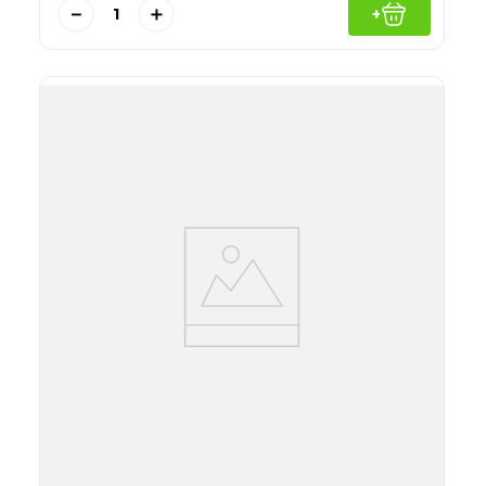
－
＋
+