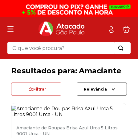
O que você procura?
Termos mais buscados
1
º
mochila
Amaciante
2
º
sacola
3
º
mala
Filtrar
Relevância
4
º
papel toalha
5
º
pasta
6
º
papel higienico
Amaciante de Roupas Brisa Azul Urca 5 Litros
7
º
desinfetante
9001 Urca - UN