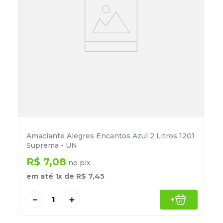
Amaciante Alegres Encantos Azul 2 Litros 1201
Suprema - UN
R$
7
,
08
no pix
em até
1
x de
R$
7
,
45
－
＋
+