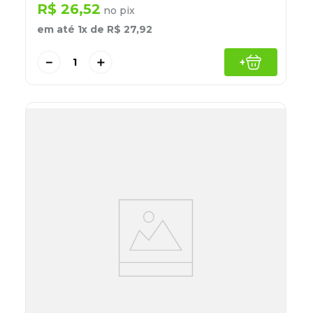
R$
26
,
52
no pix
em até
1
x de
R$
27
,
92
－
＋
+