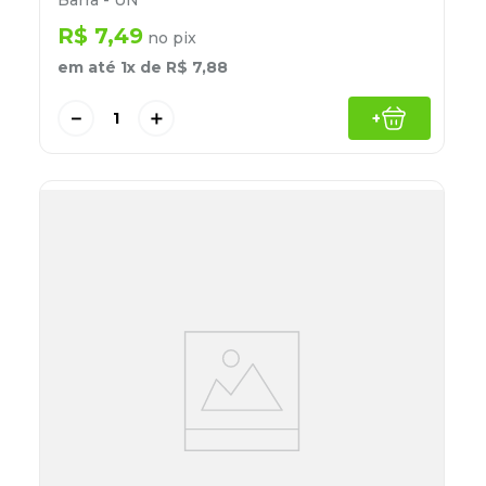
Barra - UN
R$
7
,
49
no pix
em até
1
x de
R$
7
,
88
－
＋
+