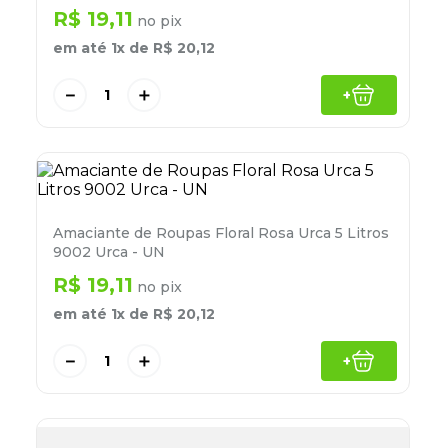
8
º
lapis
R$
19
,
11
no pix
em até
1
x de
R$
20
,
12
9
º
marca texto
10
º
caixa organizadora
－
＋
+
Amaciante de Roupas Floral Rosa Urca 5 Litros
9002 Urca - UN
R$
19
,
11
no pix
em até
1
x de
R$
20
,
12
－
＋
+