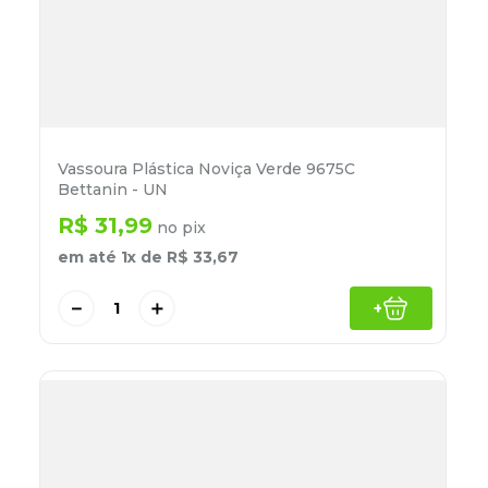
Vassoura Plástica Noviça Verde 9675C
Bettanin - UN
R$
31
,
99
no pix
em até
1
x de
R$
33
,
67
－
＋
+