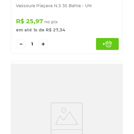
Vassoura Piaçava N.3 35 Bahia - UN
R$
25
,
97
no pix
em até
1
x de
R$
27
,
34
－
＋
+