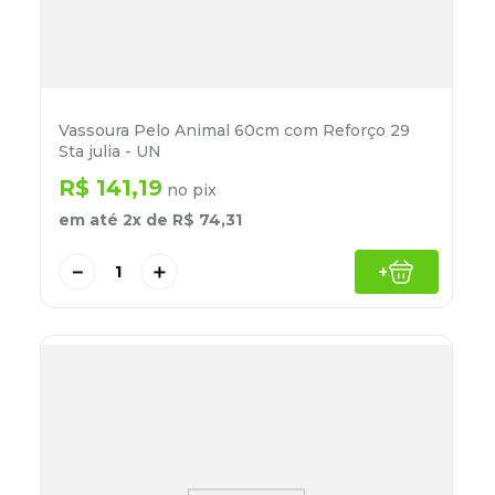
Vassoura Pelo Animal 60cm com Reforço 29
Sta julia - UN
R$
141
,
19
no pix
em até
2
x de
R$
74
,
31
－
＋
+