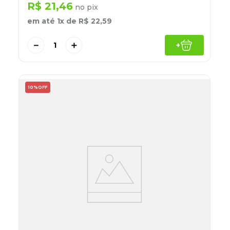
R$
21
,
46
no pix
em até
1
x de
R$
22
,
59
－
＋
+
10%
OFF