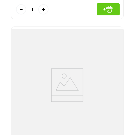
－
＋
+