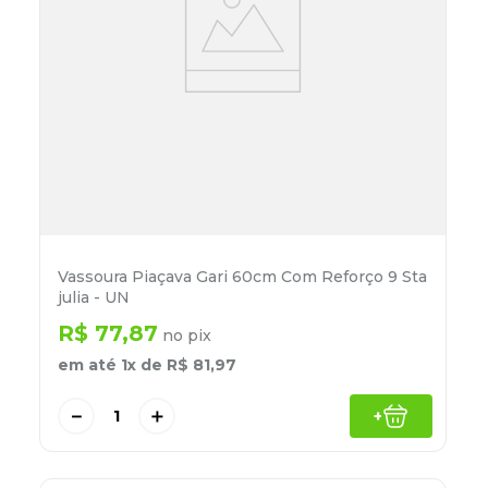
Vassoura Piaçava Gari 60cm Com Reforço 9 Sta
julia - UN
R$
77
,
87
no pix
em até
1
x de
R$
81
,
97
－
＋
+