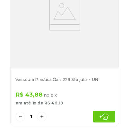
Vassoura Plástica Gari 229 Sta julia - UN
R$
43
,
88
no pix
em até
1
x de
R$
46
,
19
－
＋
+