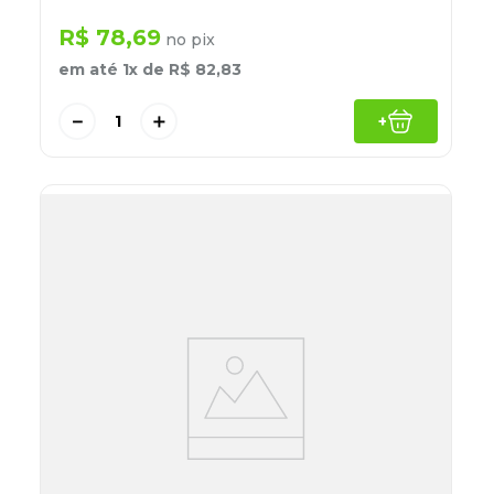
R$
78
,
69
no pix
em até
1
x de
R$
82
,
83
－
＋
+