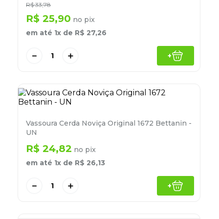
R$
33
,
78
8
º
lapis
R$
25
,
90
no pix
9
º
marca texto
em até
1
x de
R$
27
,
26
10
º
caixa organizadora
－
＋
+
Vassoura Cerda Noviça Original 1672 Bettanin -
UN
R$
24
,
82
no pix
em até
1
x de
R$
26
,
13
－
＋
+