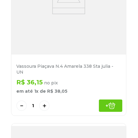
Vassoura Piaçava N.4 Amarela 338 Sta julia -
UN
R$
36
,
15
no pix
em até
1
x de
R$
38
,
05
－
＋
+