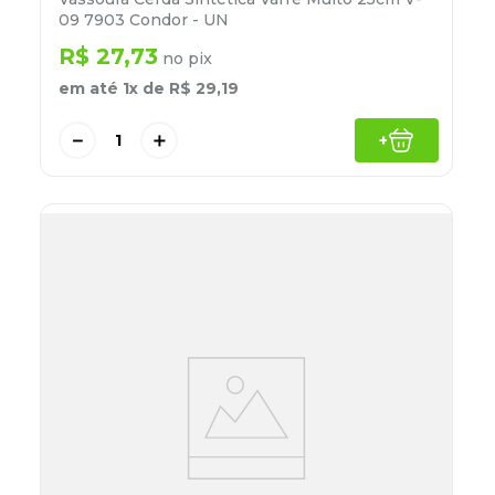
09 7903 Condor - UN
R$
27
,
73
no pix
em até
1
x de
R$
29
,
19
－
＋
+