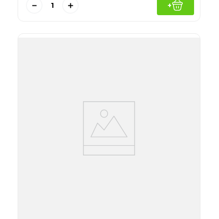
－
＋
+