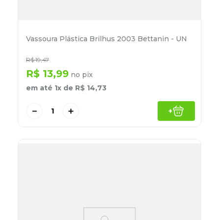
Vassoura Plástica Brilhus 2003 Bettanin - UN
R$
19
,
47
R$
13
,
99
no pix
em até
1
x de
R$
14
,
73
－
＋
+