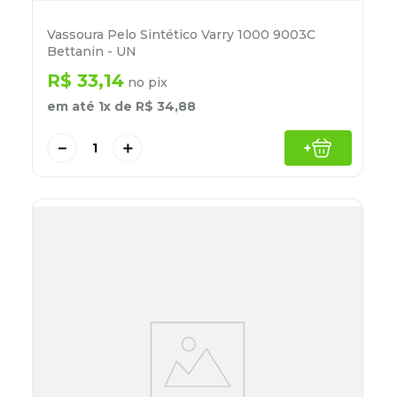
Vassoura Pelo Sintético Varry 1000 9003C
Bettanin - UN
R$
33
,
14
no pix
em até
1
x de
R$
34
,
88
－
＋
+