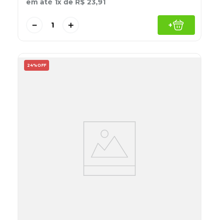
em até
1
x de
R$
23
,
91
－
＋
+
24%
OFF