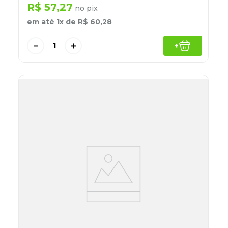
R$
57
,
27
no pix
em até
1
x de
R$
60
,
28
－
＋
+