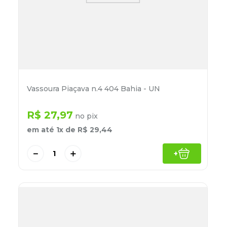
Vassoura Piaçava n.4 404 Bahia - UN
R$
27
,
97
no pix
em até
1
x de
R$
29
,
44
－
＋
+