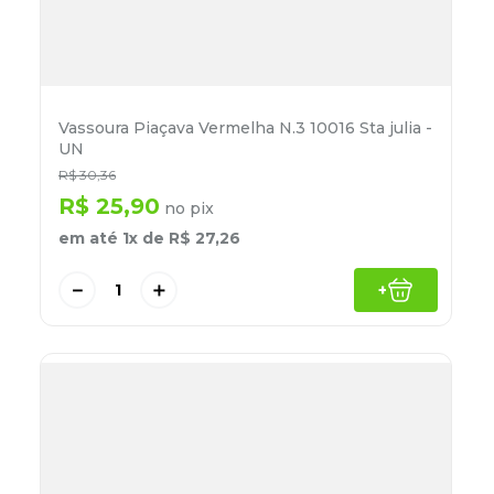
Vassoura Piaçava Vermelha N.3 10016 Sta julia -
UN
R$
30
,
36
R$
25
,
90
no pix
em até
1
x de
R$
27
,
26
－
＋
+