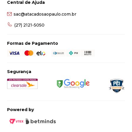
Central de Ajuda
8
º
grampeador
sac@atacadosaopaulo.com.br
9
º
desinfetante
10
º
marca texto
(27) 2121-5050
Formas de Pagamento
Segurança
Powered by