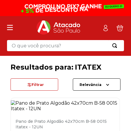
O que você procura?
Termos mais buscados
1
º
mochila
ITATEX
2
º
sacola
3
º
mala
Filtrar
Relevância
4
º
papel toalha
5
º
pasta
6
º
papel higienico
Pano de Prato Algodão 42x70cm B-58 0015
7
º
desinfetante
Itatex - 12UN