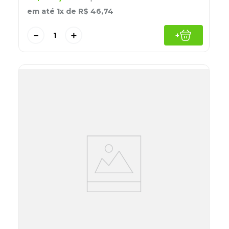
em até
1
x de
R$
46
,
74
－
＋
+