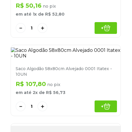
8
º
lapis
R$
50
,
16
no pix
em até
1
x de
R$
52
,
80
9
º
marca texto
10
º
caixa organizadora
－
＋
+
Saco Algodão 58x80cm Alvejado 0001 Itatex -
10UN
R$
107
,
80
no pix
em até
2
x de
R$
56
,
73
－
＋
+