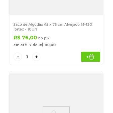
Saco de Algodão 45 x 75 cm Alvejado M-130
Itatex - 10UN
R$
76
,
00
no pix
em até
1
x de
R$
80
,
00
－
＋
+