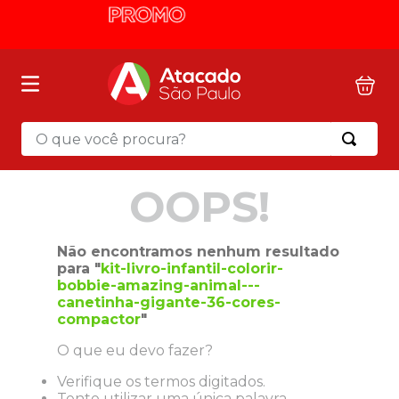
O que você procura?
Termos mais buscados
OOPS!
1
º
mochila
2
º
sacola
Não encontramos nenhum resultado
3
º
mala
para "
kit-livro-infantil-colorir-
bobbie-amazing-animal---
4
º
papel toalha
canetinha-gigante-36-cores-
5
º
pasta
compactor
"
6
º
papel higienico
O que eu devo fazer?
7
º
desinfetante
Verifique os termos digitados.
Tente utilizar uma única palavra.