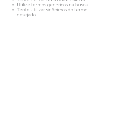
8
º
lapis
Utilize termos genéricos na busca.
Tente utilizar sinônimos do termo
9
º
marca texto
desejado.
10
º
caixa organizadora