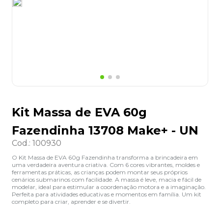
8
º
lapis
9
º
marca texto
10
º
caixa organizadora
Kit Massa de EVA 60g
Fazendinha 13708 Make+ - UN
Cod.
:
100930
O Kit Massa de EVA 60g Fazendinha transforma a brincadeira em
uma verdadeira aventura criativa. Com 6 cores vibrantes, moldes e
ferramentas práticas, as crianças podem montar seus próprios
cenários submarinos com facilidade. A massa é leve, macia e fácil de
modelar, ideal para estimular a coordenação motora e a imaginação.
Perfeita para atividades educativas e momentos em família. Um kit
completo para criar, aprender e se divertir.