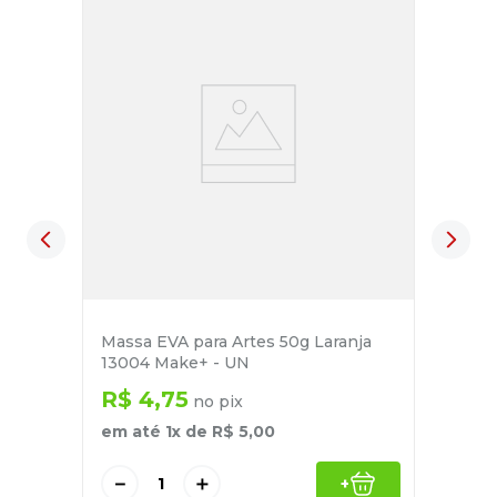
Massa EVA para Artes 50g Laranja
13004 Make+ - UN
R$
4
,
75
no pix
em até
1
x de
R$
5
,
00
－
＋
+