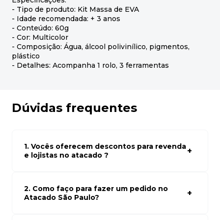
Especificações:
- Tipo de produto: Kit Massa de EVA
- Idade recomendada: + 3 anos
- Conteúdo: 60g
- Cor: Multicolor
- Composição: Água, álcool polivinílico, pigmentos,
plástico
- Detalhes: Acompanha 1 rolo, 3 ferramentas
Dúvidas frequentes
1. Vocês oferecem descontos para revenda
e lojistas no atacado ?
Sim, temos preços especiais para compras no atacado.
Para ter acessos aos preços faça seus cadastro em
atacado empresas e compre com os melhores preços
2. Como faço para fazer um pedido no
para seu modelo de negócio
Atacado São Paulo?
Para fazer um pedido conosco, basta navegar em nosso