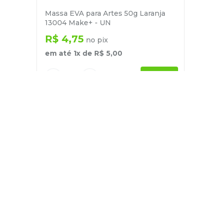
Massa EVA para Artes 50g Laranja
13004 Make+ - UN
R$
4
,
75
no pix
em até
1
x de
R$
5
,
00
－
＋
+
Cadastre-se
E receba nossas novidades e ofertas