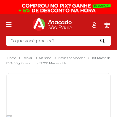
O que você procura?
Termos mais buscados
1
º
mochila
Escolar
Artistico
Massas de Modelar
Kit Massa de
EVA 60g Fazendinha 13708 Make+ - UN
2
º
sacola
3
º
mala
4
º
papel toalha
5
º
pasta
6
º
papel higienico
7
º
desinfetante