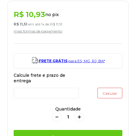
R$
10
,
93
no pix
R$
11
,
51
em até
1
x de
R$
11
,
51
mais formas de pagamento
FRETE GRÁTIS
para ES, MG, RJ, BA*
Quantidade
－
＋