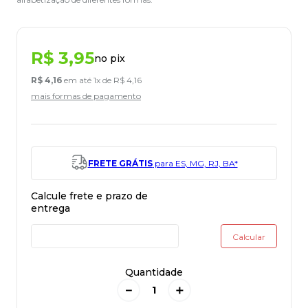
R$
3
,
95
no pix
R$
4
,
16
em até
1
x de
R$
4
,
16
mais formas de pagamento
FRETE GRÁTIS
para ES, MG, RJ, BA*
Quantidade
－
＋