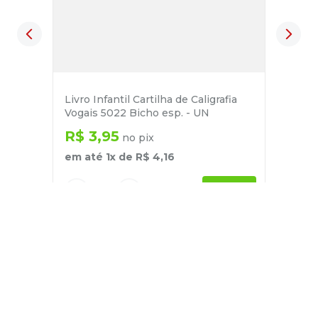
Livro Infantil Cartilha de Caligrafia
Vogais 5022 Bicho esp. - UN
R$
3
,
95
no pix
em até
1
x de
R$
4
,
16
－
＋
+
Cadastre-se
E receba nossas novidades e ofertas