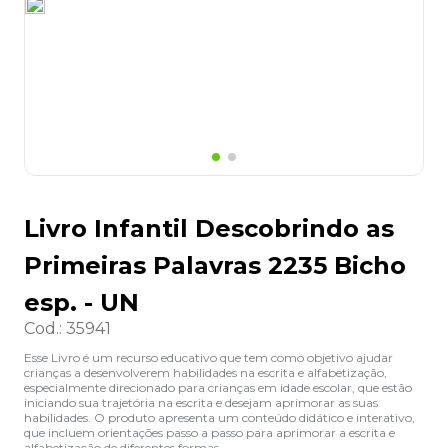
8
º
lapis
9
º
marca texto
10
º
caixa organizadora
Livro Infantil Descobrindo as
Primeiras Palavras 2235 Bicho
esp. - UN
Cod.
:
35941
Esse Livro é um recurso educativo que tem como objetivo ajudar
crianças a desenvolverem habilidades na escrita e alfabetização,
especialmente direcionado para crianças em idade escolar, que estão
iniciando sua trajetória na escrita e desejam aprimorar as suas
habilidades. O produto apresenta um conteúdo didático e interativo,
que incluem orientações passo a passo para aprimorar a escrita e
alfabetização de diferentes formas.