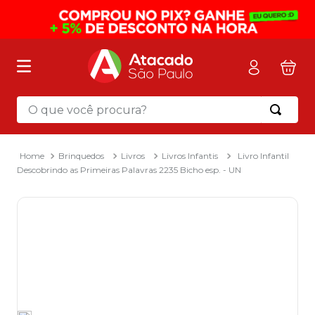
O que você procura?
Termos mais buscados
1
º
mochila
Brinquedos
Livros
Livros Infantis
Livro Infantil
Descobrindo as Primeiras Palavras 2235 Bicho esp. - UN
2
º
sacola
3
º
mala
4
º
papel toalha
5
º
pasta
6
º
papel higienico
7
º
desinfetante