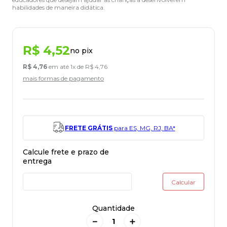
habilidades de maneira didática.
R$
4
,
52
no pix
R$
4
,
76
em até
1
x de
R$
4
,
76
mais formas de pagamento
FRETE GRÁTIS
para ES, MG, RJ, BA*
Quantidade
－
＋