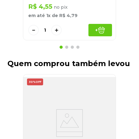
R$
4
,
55
no pix
em até
1
x de
R$
4
,
79
－
＋
+
Quem comprou também levou
30%
OFF