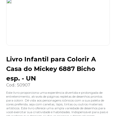
8
º
lapis
9
º
marca texto
10
º
caixa organizadora
Livro Infantil para Colorir A
Casa do Mickey 6887 Bicho
esp. - UN
Cod.
:
50907
Este livro proporciona uma experiência divertida e prolongada de
entretenimento, através de páginas repletas de desenhos prontos
para colorir. Dê vida aos personagens icônicos com a sua paleta de
cores preferida, seja com canetas, lápis, tintas ou outros materiais
artísticos. Este livro oferece uma ampla variedade de desenhos para
você exercitar sua criatividade e habilidades. Indispensável para pais e
educadores que desejam ajudar as crianças a desenvolverem