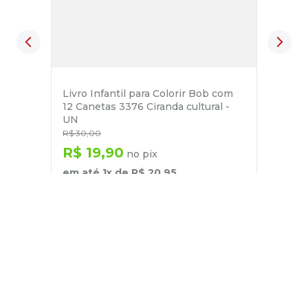
Livro Infantil para Colorir Bob com
12 Canetas 3376 Ciranda cultural -
UN
R$
30
,
00
R$
19
,
90
no pix
em até
1
x de
R$
20
,
95
－
＋
+
Cadastre-se