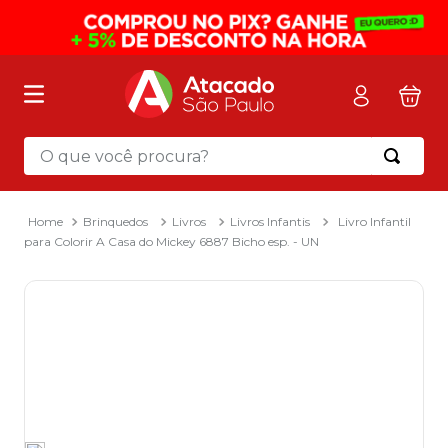
O que você procura?
Termos mais buscados
1
º
mochila
Brinquedos
Livros
Livros Infantis
Livro Infantil
para Colorir A Casa do Mickey 6887 Bicho esp. - UN
2
º
sacola
3
º
mala
4
º
papel toalha
5
º
pasta
6
º
papel higienico
7
º
desinfetante