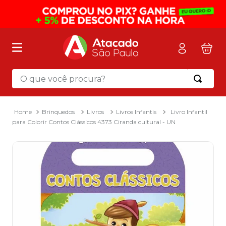
O que você procura?
Termos mais buscados
1
º
mochila
Brinquedos
Livros
Livros Infantis
Livro Infantil
para Colorir Contos Clássicos 4373 Ciranda cultural - UN
2
º
sacola
3
º
papel toalha
4
º
mala
5
º
pasta
6
º
papel higienico
7
º
caixa organizadora