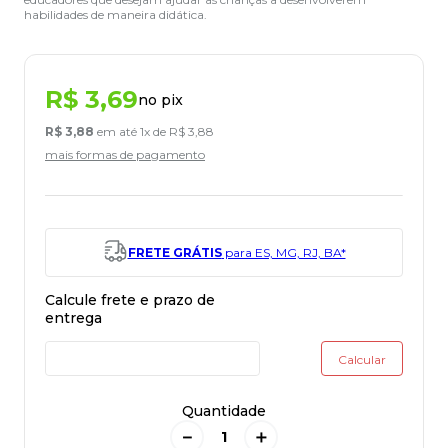
habilidades de maneira didática.
R$
3
,
69
no pix
R$
3
,
88
em até
1
x de
R$
3
,
88
mais formas de pagamento
FRETE GRÁTIS
para ES, MG, RJ, BA*
Quantidade
－
＋