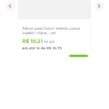
Álbum para Colorir Maleta Luluca
349801 Tilibra - UN
R$
10
,
21
no pix
em até
1
x de
R$
10
,
75
－
＋
+
Cadastre-se
E receba nossas novidades e ofertas