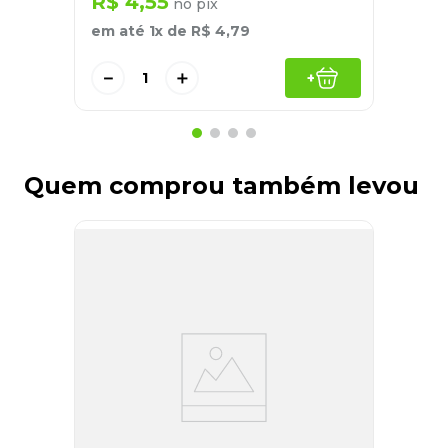
R$
4
,
55
no pix
em até
1
x de
R$
4
,
79
－
＋
+
Quem comprou também levou