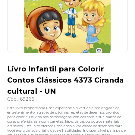
8
º
grampeador
9
º
desinfetante
10
º
marca texto
Livro Infantil para Colorir
Contos Clássicos 4373 Ciranda
cultural - UN
Cod.
:
69266
Este livro proporciona uma experiência divertida e prolongada de
entretenimento, através de páginas repletas de desenhos prontos
para colorir. Dê vida aos personagens icônicos com a sua paleta de
cores preferida, seja com canetas, lápis, tintas ou outros materiais
artísticos. Este livro oferece uma ampla variedade de desenhos para
você exercitar sua criatividade e habilidades. Indispensável para pais e
educadores que desejam ajudar as crianças a desenvolverem