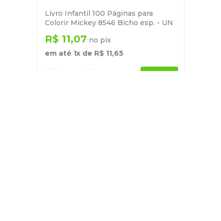
Livro Infantil 100 Páginas para
Colorir Mickey 8546 Bicho esp. - UN
R$
11
,
07
no pix
em até
1
x de
R$
11
,
65
－
＋
+
Cadastre-se
E receba nossas novidades e ofertas