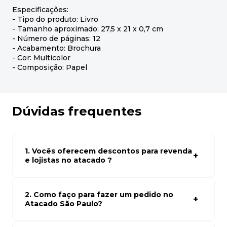
Especificações:
- Tipo do produto: Livro
- Tamanho aproximado: 27,5 x 21 x 0,7 cm
- Número de páginas: 12
- Acabamento: Brochura
- Cor: Multicolor
- Composição: Papel
Dúvidas frequentes
1. Vocês oferecem descontos para revenda
e lojistas no atacado ?
Sim, temos preços especiais para compras no atacado.
Para ter acessos aos preços faça seus cadastro em
atacado empresas e compre com os melhores preços
2. Como faço para fazer um pedido no
para seu modelo de negócio
Atacado São Paulo?
Para fazer um pedido conosco, basta navegar em nosso