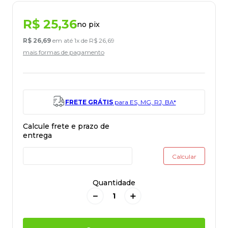
R$
25
,
36
no pix
R$
26
,
69
em até
1
x de
R$
26
,
69
mais formas de pagamento
FRETE GRÁTIS
para ES, MG, RJ, BA*
Quantidade
－
＋