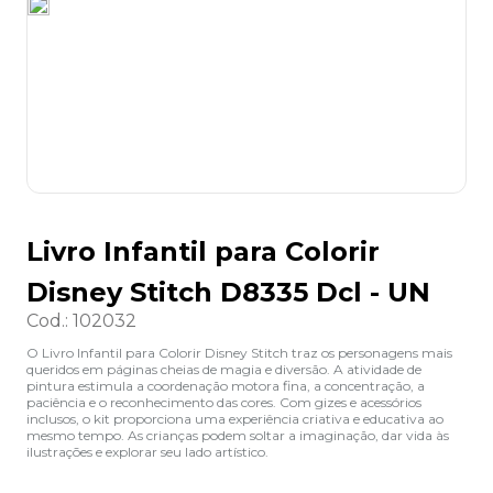
8
º
lapis
9
º
marca texto
10
º
caixa organizadora
Livro Infantil para Colorir
Disney Stitch D8335 Dcl - UN
Cod.
:
102032
O Livro Infantil para Colorir Disney Stitch traz os personagens mais
queridos em páginas cheias de magia e diversão. A atividade de
pintura estimula a coordenação motora fina, a concentração, a
paciência e o reconhecimento das cores. Com gizes e acessórios
inclusos, o kit proporciona uma experiência criativa e educativa ao
mesmo tempo. As crianças podem soltar a imaginação, dar vida às
ilustrações e explorar seu lado artístico.