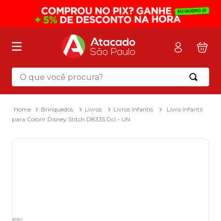
O que você procura?
Termos mais buscados
1
º
mochila
Brinquedos
Livros
Livros Infantis
Livro Infantil
para Colorir Disney Stitch D8335 Dcl - UN
2
º
sacola
3
º
mala
4
º
papel toalha
5
º
pasta
6
º
papel higienico
7
º
desinfetante