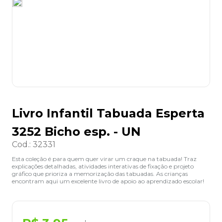
8
º
grampeador
9
º
desinfetante
10
º
marca texto
Livro Infantil Tabuada Esperta
3252 Bicho esp. - UN
Cod.
:
32331
Esta coleção é para quem quer virar um craque na tabuada! Traz
explicações detalhadas, atividades interativas de fixação e projeto
gráfico que prioriza a memorização das tabuadas. As crianças
encontram aqui um excelente livro de apoio ao aprendizado escolar!