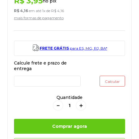
R$
3
,
95
no pix
R$
4
,
16
em até
1
x de
R$
4
,
16
mais formas de pagamento
FRETE GRÁTIS
para ES, MG, RJ, BA*
Quantidade
－
＋
Comprar agora