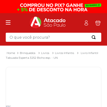
O que você procura?
Termos mais buscados
1
º
mochila
Brinquedos
Livros
Livros Infantis
Livro Infantil
Tabuada Esperta 3252 Bicho esp. - UN
2
º
sacola
3
º
papel toalha
4
º
mala
5
º
pasta
6
º
papel higienico
7
º
caixa organizadora