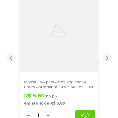
Massa EVA para Artes 28g com 4
Cores Astronauta 13063 Make+ - UN
R$
5
,
60
no pix
em até
1
x de
R$
5
,
89
－
＋
+