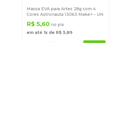
Massa EVA para Artes 28g com 4
Cores Astronauta 13063 Make+ - UN
R$
5
,
60
no pix
em até
1
x de
R$
5
,
89
－
＋
+
Cadastre-se
E receba nossas novidades e ofertas