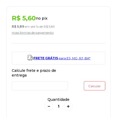
R$
5
,
60
no pix
R$
5
,
89
em até
1
x de
R$
5
,
89
mais formas de pagamento
FRETE GRÁTIS
para ES, MG, RJ, BA*
Quantidade
－
＋