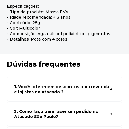
Especificações:
- Tipo de produto: Massa EVA
- Idade recomendada: + 3 anos
- Conteúdo: 28g
- Cor: Multicolor
- Composição: Água, álcool polivinílico, pigmentos
- Detalhes: Pote com 4 cores
Dúvidas frequentes
1. Vocês oferecem descontos para revenda
e lojistas no atacado ?
Sim, temos preços especiais para compras no atacado.
Para ter acessos aos preços faça seus cadastro em
atacado empresas e compre com os melhores preços
2. Como faço para fazer um pedido no
para seu modelo de negócio
Atacado São Paulo?
Para fazer um pedido conosco, basta navegar em nosso