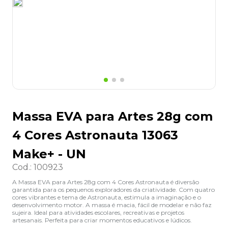
8
º
desinfetante
9
º
marca texto
10
º
cola
Massa EVA para Artes 28g com
4 Cores Astronauta 13063
Make+ - UN
Cod.
:
100923
A Massa EVA para Artes 28g com 4 Cores Astronauta é diversão
garantida para os pequenos exploradores da criatividade. Com quatro
cores vibrantes e tema de Astronauta, estimula a imaginação e o
desenvolvimento motor. A massa é macia, fácil de modelar e não faz
sujeira. Ideal para atividades escolares, recreativas e projetos
artesanais. Perfeita para criar momentos educativos e lúdicos.