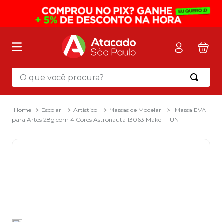
O que você procura?
Termos mais buscados
1
º
mochila
Escolar
Artistico
Massas de Modelar
Massa EVA
para Artes 28g com 4 Cores Astronauta 13063 Make+ - UN
2
º
sacola
3
º
mala
4
º
papel toalha
5
º
pasta
6
º
papel higienico
7
º
lapis