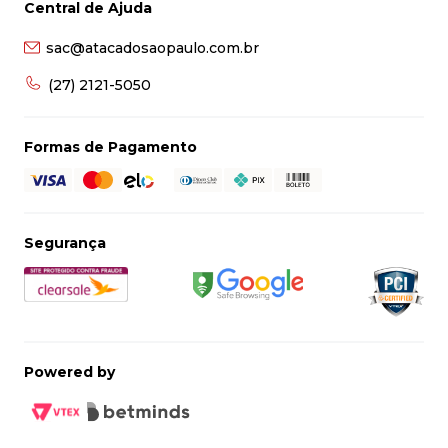
Central de Ajuda
8
º
grampeador
sac@atacadosaopaulo.com.br
9
º
desinfetante
10
º
marca texto
(27) 2121-5050
Formas de Pagamento
Segurança
Powered by