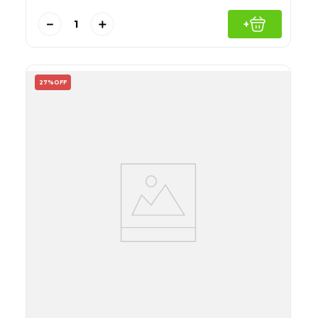
－
＋
+
27%
OFF