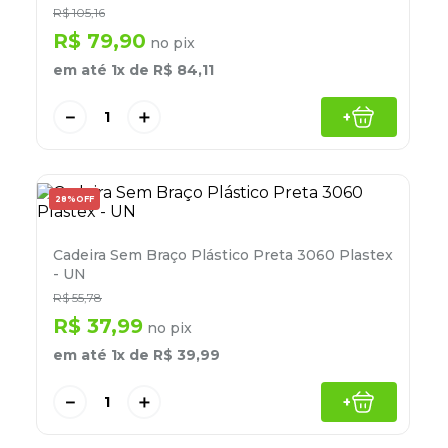
8
º
desinfetante
R$
105
,
16
R$
79
,
90
no pix
9
º
marca texto
em até
1
x de
R$
84
,
11
10
º
cola
－
＋
+
28%
OFF
Cadeira Sem Braço Plástico Preta 3060 Plastex
- UN
R$
55
,
78
R$
37
,
99
no pix
em até
1
x de
R$
39
,
99
－
＋
+