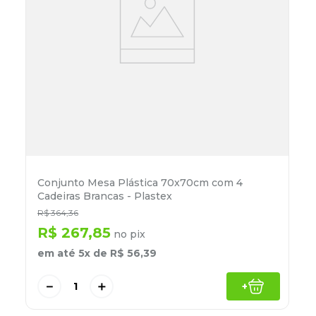
Conjunto Mesa Plástica 70x70cm com 4
Cadeiras Brancas - Plastex
R$
364
,
36
R$
267
,
85
no pix
em até
5
x de
R$
56
,
39
－
＋
+