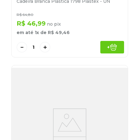
Cadeira Branca Plástica 1798 Plastex - UN
R$
64
,
80
R$
46
,
99
no pix
em até
1
x de
R$
49
,
46
－
＋
+