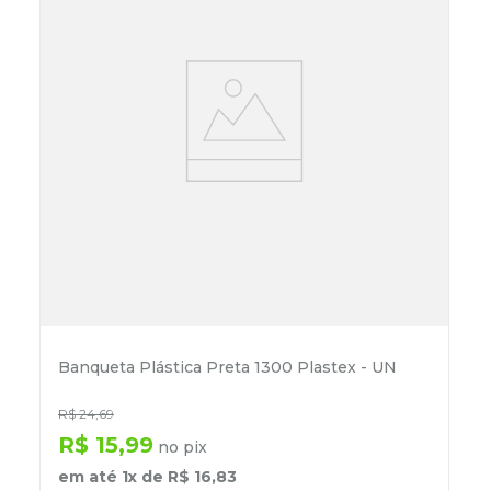
Banqueta Plástica Preta 1300 Plastex - UN
R$
24
,
69
R$
15
,
99
no pix
em até
1
x de
R$
16
,
83