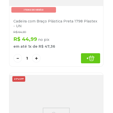
ITENS DE VERÃO
Cadeira com Braço Plástica Preta 1798 Plastex
- UN
R$
64
,
69
R$
44
,
99
no pix
em até
1
x de
R$
47
,
36
－
＋
+
23%
OFF