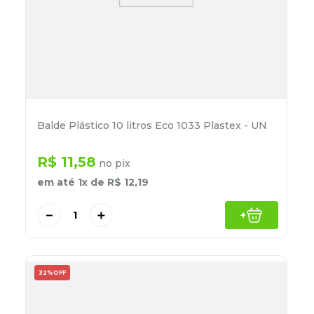
Balde Plástico 10 litros Eco 1033 Plastex - UN
R$
11
,
58
no pix
em até
1
x de
R$
12
,
19
－
＋
+
32%
OFF